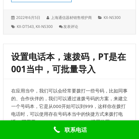
发
作
分
2022年6月5日
上海通信器材销售维护商
KX-NS300
表
者：
类：
标
: 松
KX-DT543
,
KX-NS300
发表评论
于：
签：
下
KX-
NS300
的
设置电话本，速拨码，PT是在
外
线
001当中，可批量导入
是
怎
么
连
在应用当中，我们可以会经常要拨打一些号码，比如同事
接
的？
的、合作伙伴的，我们可以通过速拨号码的方案，来建立
一个号码本，它是从000开始可以到999，这样你在拨打
电话时，可以使用存在号码本当中的快捷方式来拨打电
话； 可用于KX-NS300、KX-TDE600； 设置位置：001
联系电话
使用PT编程 时，在001当中 一般情况，我…