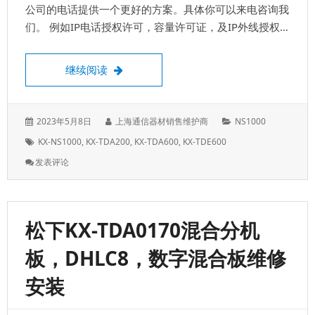
装
公司的电话提供一个更好的方案。具体你可以来电咨询我
们。 例如IP电话授权许可，容量许可证，及IP外线授权…
维修松下KX-NS1000电话交换机，上门安装和
继续阅读
发
作
分
2023年5月8日
上海通信器材销售维护商
NS1000
表
者：
类：
标
KX-NS1000
,
KX-TDA200
,
KX-TDA600
,
KX-TDE600
于：
签：
: 维
发表评论
修
松
下
KX-
松下KX-TDA0170混合分机
NS1000
电
板，DHLC8，数字混合板维修
话
交
安装
换
机，
上