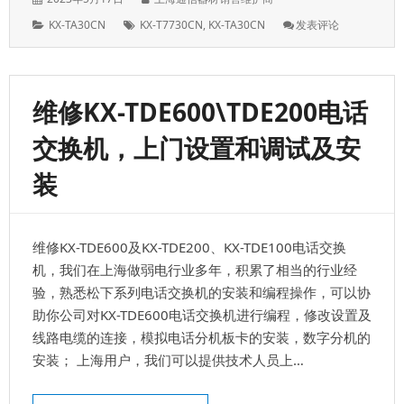
表
者：
分
标
: 维
KX-TA30CN
KX-T7730CN
,
KX-TA30CN
发表评论
于：
类：
签：
修
松
下
KX-
维修KX-TDE600\TDE200电话
TA30，
上
交换机，上门设置和调试及安
海
上
装
门
调
试
和
维修KX-TDE600及KX-TDE200、KX-TDE100电话交换
安
装
机，我们在上海做弱电行业多年，积累了相当的行业经
KX-
验，熟悉松下系列电话交换机的安装和编程操作，可以协
TA30
助你公司对KX-TDE600电话交换机进行编程，修改设置及
线路电缆的连接，模拟电话分机板卡的安装，数字分机的
安装； 上海用户，我们可以提供技术人员上…