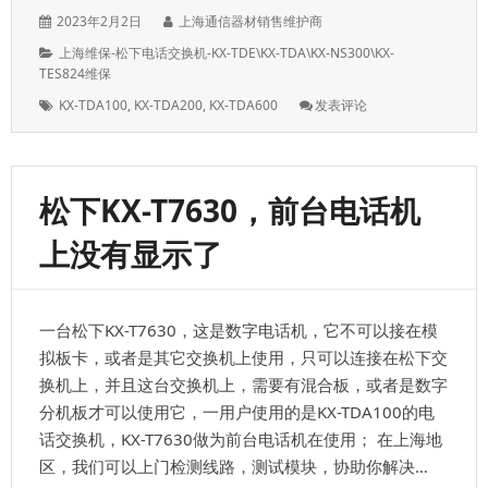
发
作
2023年2月2日
上海通信器材销售维护商
表
者：
分
上海维保-松下电话交换机-KX-TDE\KX-TDA\KX-NS300\KX-
于：
类：
TES824维保
标
: 松
KX-TDA100
,
KX-TDA200
,
KX-TDA600
发表评论
签：
下
KX-
TDA0177
分
松下KX-T7630，前台电话机
机
板
上没有显示了
上
亮
红
灯
一台松下KX-T7630，这是数字电话机，它不可以接在模
了，
是
拟板卡，或者是其它交换机上使用，只可以连接在松下交
什
换机上，并且这台交换机上，需要有混合板，或者是数字
么
分机板才可以使用它，一用户使用的是KX-TDA100的电
原
因；
话交换机，KX-T7630做为前台电话机在使用； 在上海地
区，我们可以上门检测线路，测试模块，协助你解决…