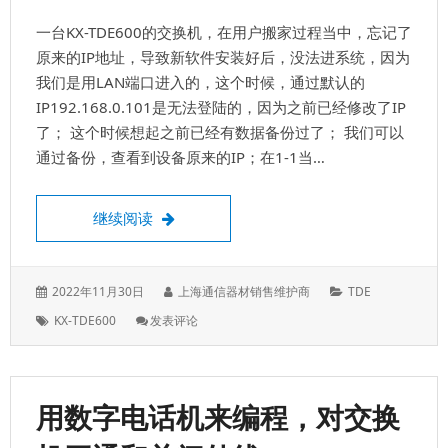
是
一台KX-TDE600的交换机，在用户搬家过程当中，忘记了
出
局
原来的IP地址，导致新软件安装好后，没法进系统，因为
码，
我们是用LAN端口进入的，这个时候，通过默认的
可
IP192.168.0.101是无法登陆的，因为之前已经修改了IP
以
更
了； 这个时候想起之前已经有数据备份过了； 我们可以
换
通过备份，查看到设备原来的IP；在1-1当…
松下KX-TDE600查看IP地址是在1-1当中可
继续阅读
发
作
分
2022年11月30日
上海通信器材销售维护商
TDE
表
者：
类：
标
: 松
KX-TDE600
发表评论
于：
签：
下
KX-
TDE600
查
用数字电话机来编程，对交换
看
IP