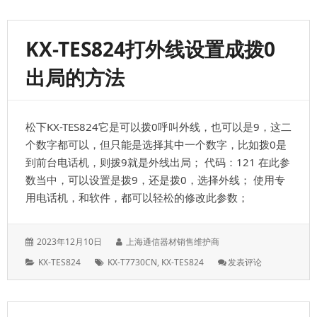
呼
叫
保
KX-TES824打外线设置成拨0
持，
在
出局的方法
104
这
里
设
松下KX-TES824它是可以拨0呼叫外线，也可以是9，这二
置，
不
个数字都可以，但只能是选择其中一个数字，比如拨0是
然
到前台电话机，则拨9就是外线出局； 代码：121 在此参
可
数当中，可以设置是拨9，还是拨0，选择外线； 使用专
能
转
用电话机，和软件，都可以轻松的修改此参数；
不
了
电
发
作
2023年12月10日
上海通信器材销售维护商
话
表
者：
分
标
: KX-
KX-TES824
KX-T7730CN
,
KX-TES824
发表评论
于：
类：
签：
TES824
打
外
线