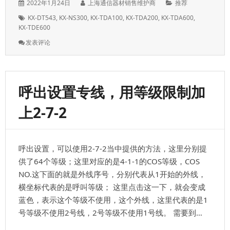
子
发
作
分
2022年1月24日
上海通信器材销售维护商
推荐
表
者：
类：
标
KX-DT543
,
KX-NS300
,
KX-TDA100
,
KX-TDA200
,
KX-TDA600
,
于：
签：
KX-TDE600
: 松
发表评论
下
KX-
TDA
话
呼出设置专线，用等级限制加
机
编
上2-7-2
程，
PT
数
字
呼出设置，可以使用2-7-2当中提供的方法，这里分别提
话
机
供了64个等级；这里对应的是4-1-1的COS等级，COS
编
NO.这下面的就是外线序号，分别代表从1开始的外线，
程
横坐标代表的是呼叫等级； 这里点击这一下，就会变成
表
蓝色，表示这个等级不使用，这个外线，这里代表的是1
号等级不使用2号线，2号等级不使用1号线。 需要到…