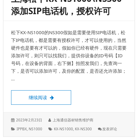
分
添加SIP电话机，授权许可
机
板，
DHLC8，
数
松下KX-NS1000的NS300假如是需要使用SIP电话机，松
字
混
下IP电话机，都是需要有授权许可，才可以使用的，当然
合
硬件也是要有才可以的，假如你已经有硬件，现在只需要
板
添加许可，则只可以找我们，提供你设备的ID号码【ID
维
修
号码，在设备的背面，右下侧】拍照发我们，先查询一
安
下，是否可以添加许可，及你的配置，是否还允许添加；
装
…
上海松下KX-NS1000\NS300添加SIP电
继续阅读
发
作
2023年2月23日
上海通信器材销售维护商
表
者：
分
标
: 上
IPPBX
,
NS1000
KX-NS1000
,
KX-NS300
发表评论
于：
类：
签：
海