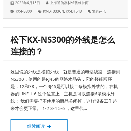
发
作
2022年6月15日
上海通信器材销售维护商
表
者：
分
标
: 前
KX-NS300
KX-DT333CN
,
KX-DT543
发表评论
于：
类：
签：
台
能
不
能
松下KX-NS300的外线是怎么
使
用
连接的？
普
通
电
话
这里说的外线是模拟外线，就是普通的电话线路，连接到
机
呢？
NS300，使用的是RJ45的网络水晶头，它的接线顺序
数
是；12和78，一个RJ45是可以接二条模拟外线的，在机
字
器的LINE 1-6,这个位置上，主机是可以连接6条模拟外
电
话
线； 我们需要把不使用的商品关闭掉，这样设备工作起
机
来才会更正常。 1-2 3-4 5-6 ，这里代…
坏
了
松下KX-NS300的外线是怎么连接的？
继续阅读