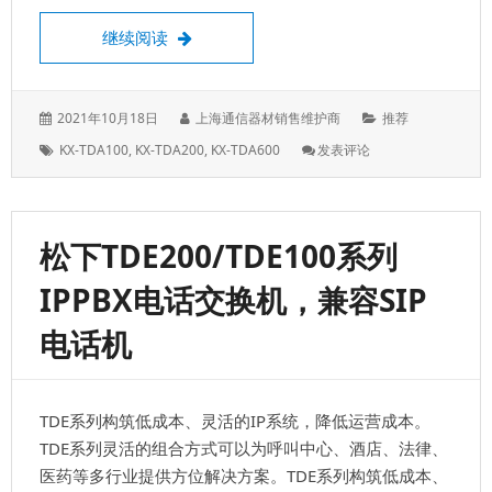
开通外线，及关闭外线
继续阅读
发
作
分
2021年10月18日
上海通信器材销售维护商
推荐
表
者：
类：
标
: 开
KX-TDA100
,
KX-TDA200
,
KX-TDA600
发表评论
于：
签：
通
外
线，
及
松下TDE200/TDE100系列
关
闭
IPPBX电话交换机，兼容SIP
外
线
电话机
TDE系列构筑低成本、灵活的IP系统，降低运营成本。
TDE系列灵活的组合方式可以为呼叫中心、酒店、法律、
医药等多行业提供方位解决方案。TDE系列构筑低成本、