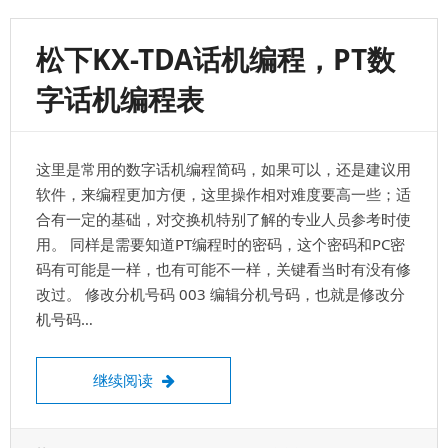
海
通
松下KX-TDA话机编程，PT数
信
字话机编程表
器
材
这里是常用的数字话机编程简码，如果可以，还是建议用
销
软件，来编程更加方便，这里操作相对难度要高一些；适
合有一定的基础，对交换机特别了解的专业人员参考时使
售
用。 同样是需要知道PT编程时的密码，这个密码和PC密
维
码有可能是一样，也有可能不一样，关键看当时有没有修
改过。 修改分机号码 003 编辑分机号码，也就是修改分
护
机号码…
商
的
松下KX-TDA话机编程，PT数字话机编程表
继续阅读
帖