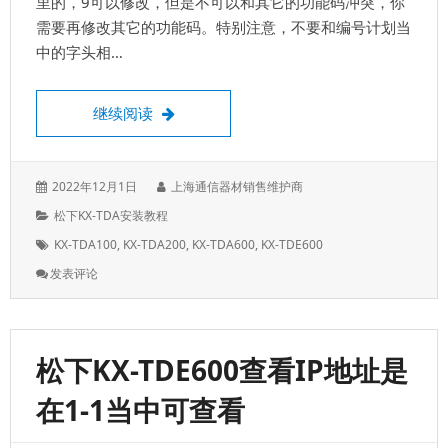
里的，9可以修改，但是不可以和其它的功能码冲突，你
需要再修改其它的功能码。特别注意，不要和编号计划当
中的字头相…
设置出局号码，默认拨9是出局码，可以更
继续阅读
发
作
2022年12月1日
上海通信器材销售维护商
表
者：
分
松下KX-TDA安装教程
于：
类：
标
KX-TDA100
,
KX-TDA200
,
KX-TDA600
,
KX-TDE600
签：
: 设
发表评论
置
出
局
号
松下KX-TDE600查看IP地址是
码，
默
在1-1当中可查看
认
拨
9