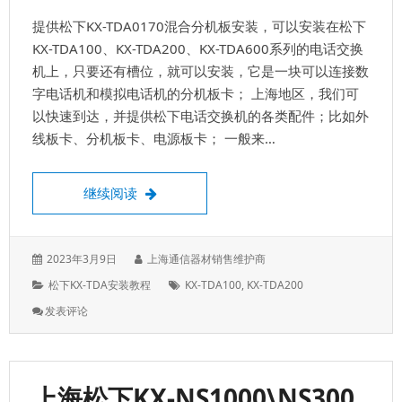
门
提供松下KX-TDA0170混合分机板安装，可以安装在松下
安
装
KX-TDA100、KX-TDA200、KX-TDA600系列的电话交换
和
机上，只要还有槽位，就可以安装，它是一块可以连接数
调
字电话机和模拟电话机的分机板卡； 上海地区，我们可
试
KX-
以快速到达，并提供松下电话交换机的各类配件；比如外
NS1000
线板卡、分机板卡、电源板卡； 一般来…
松下KX-TDA0170混合分机板，DHLC8
继续阅读
发
作
2023年3月9日
上海通信器材销售维护商
表
者：
分
标
松下KX-TDA安装教程
KX-TDA100
,
KX-TDA200
于：
类：
签：
: 松
发表评论
下
KX-
TDA0170
混
上海松下KX-NS1000\NS300
合