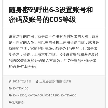
顺
随身密码呼出6-3设置账号和
序，
可
密码及账号的COS等级
以
从
高
到
设置这个的作用，就是给一个没有呼叫权限的人员，或者
低，
也
是不固定的人员，可以在的分机上使用长途电话，或者是
可
权限的电话，它的呼叫等级仍然是7-1当中的，比如是限
以
制长途，长途，上海本地电话。 6-3设置账号和密码及账
从
低
号的COS等级 验证码输入方法为：*47*+账号+密码+出
到
局码 9+电话号码
高
转
换
发
作
2023年2月2日
上海通信器材销售维护商
表
者：
分
KX-TDA100
于：
类：
标
KX-NS300
,
KX-TDA100
,
KX-TDA200
,
KX-TDA600
签：
: 随
发表评论
身