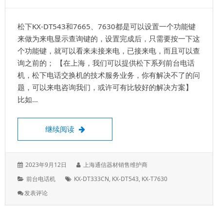
是
9，
松下KX-DT543和7665、7630都是可以设置一个功能键
可
以
来做为来电显示查询键的，设置完成后，只需要按一下这
修
个功能键，就可以看来未接来电，已接来电，而且可以查
改
询之前的； 【在上海，我们可以提供松下系列前台电话
成
0
机，松下电话交换机的技术服务业务，你有解决不了的问
题，可以来电咨询我们，或许可有比较好的解决方案】
比如…
松下KX-DT543、KX-T7665设置来电显示查
继续阅读
发
作
2023年9月12日
上海通信器材销售维护商
表
者：
分
标
前台电话机
KX-DT333CN
,
KX-DT543
,
KX-T7630
于：
类：
签：
: 松
发表评论
下
KX-