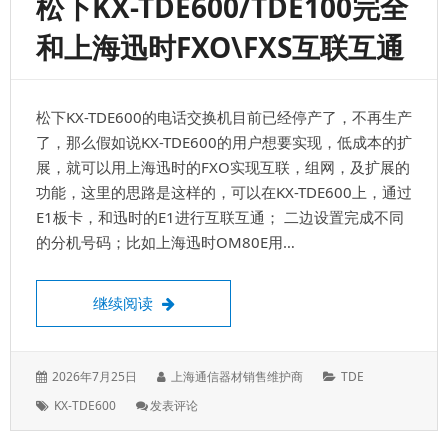
松下KX-TDE600/TDE100完全
台
数
和上海迅时FXO\FXS互联互通
字
电
话
机
松下KX-TDE600的电话交换机目前已经停产了，不再生产
可
以
了，那么假如说KX-TDE600的用户想要实现，低成本的扩
录
展，就可以用上海迅时的FXO实现互联，组网，及扩展的
音
功能，这里的思路是这样的，可以在KX-TDE600上，通过
吗？
E1板卡，和迅时的E1进行互联互通； 二边设置完成不同
的分机号码；比如上海迅时OM80E用…
松下KX-TDE600/TDE100完全和上海迅时F
继续阅读
发
作
分
2026年7月25日
上海通信器材销售维护商
TDE
表
者：
类：
标
: 松
KX-TDE600
发表评论
于：
签：
下
KX-