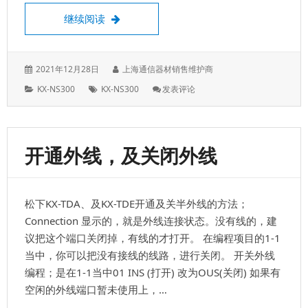
呼出设置专线，用等级限制加上2-7-2
继续阅读
发
作
2021年12月28日
上海通信器材销售维护商
表
者：
分
标
: 呼
KX-NS300
KX-NS300
发表评论
于：
类：
签：
出
设
置
专
开通外线，及关闭外线
线，
用
等
级
松下KX-TDA、及KX-TDE开通及关半外线的方法；
限
制
Connection 显示的，就是外线连接状态。没有线的，建
加
议把这个端口关闭掉，有线的才打开。 在编程项目的1-1
上
当中，你可以把没有接线的线路，进行关闭。 开关外线
2-
编程；是在1-1当中01 INS (打开) 改为OUS(关闭) 如果有
7-
2
空闲的外线端口暂未使用上，…