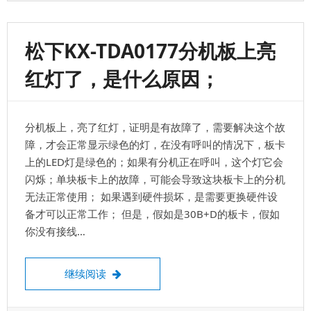
密
码
呼
松下KX-TDA0177分机板上亮
出
6-
红灯了，是什么原因；
3
设
置
账
分机板上，亮了红灯，证明是有故障了，需要解决这个故
号
和
障，才会正常显示绿色的灯，在没有呼叫的情况下，板卡
密
上的LED灯是绿色的；如果有分机正在呼叫，这个灯它会
码
闪烁；单块板卡上的故障，可能会导致这块板卡上的分机
及
账
无法正常使用； 如果遇到硬件损坏，是需要更换硬件设
号
备才可以正常工作； 但是，假如是30B+D的板卡，假如
的
你没有接线…
COS
等
级
松下KX-TDA0177分机板上亮红灯了，是什
继续阅读