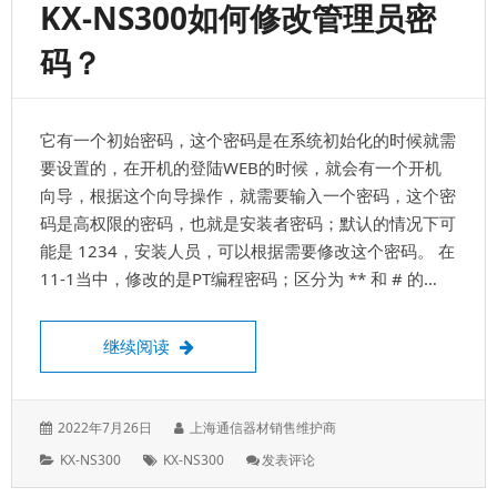
KX-NS300如何修改管理员密
机
来
码？
编
程，
对
交
它有一个初始密码，这个密码是在系统初始化的时候就需
换
机
要设置的，在开机的登陆WEB的时候，就会有一个开机
开
向导，根据这个向导操作，就需要输入一个密码，这个密
通
码是高权限的密码，也就是安装者密码；默认的情况下可
和
关
能是 1234，安装人员，可以根据需要修改这个密码。 在
闭
11-1当中，修改的是PT编程密码；区分为 ** 和 # 的…
外
线
KX-NS300如何修改管理员密码？
继续阅读
发
作
2022年7月26日
上海通信器材销售维护商
表
者：
分
标
: KX-
KX-NS300
KX-NS300
发表评论
于：
类：
签：
NS300