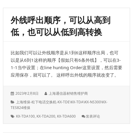
松
下
KX-
外线呼出顺序，可以从高到
NS1000\NS
添
低，也可以从低到高转换
加
SIP
电
话
比如我们可以让外线顺序是从1到6这样顺序出局，也可
机，
授
以是从6到1这样的顺序【假如只有6条外线】，可以在3-
权
1-1当中设置；在line hunting Order这里设置，然后需要
许
应用保存，就可以了。 这样呼出外线的顺序就改变了。
可
发
作
2023年2月8日
上海通信器材销售维护商
表
者：
分
上海维保-松下电话交换机-KX-TDE\KX-TDA\KX-NS300\KX-
于：
类：
TES824维保
标
: 外
KX-TDA100
,
KX-TDA200
,
KX-TDA600
发表评论
签：
线
呼
出