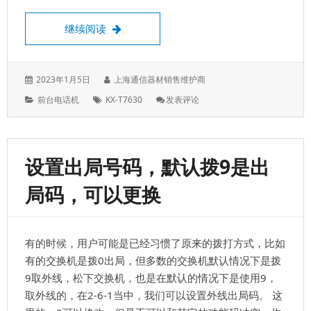
松下KX-T7630，前台电话机上没有显示了
继续阅读
发
作
2023年1月5日
上海通信器材销售维护商
表
者：
分
标
: 松
前台电话机
KX-T7630
发表评论
于：
类：
签：
下
KX-
T7630，
前
设置出局号码，默认拨9是出
台
电
局码，可以更换
话
机
上
没
有的时候，用户可能是已经习惯了原来的拨打方式，比如
有
显
有的交换机是拨0出局，但多数的交换机默认情况下是拨
示
9取外线，松下交换机，也是在默认的情况下是使用9，
了
取外线的，在2-6-1当中，我们可以设置外线出局码。 这