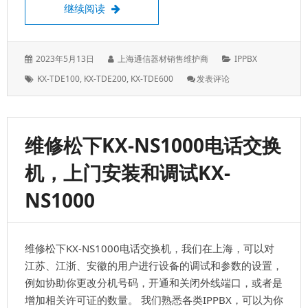
维修KX-TDE600\TDE200电话交换机，
继续阅读
发
作
分
2023年5月13日
上海通信器材销售维护商
IPPBX
表
者：
类：
标
: 维
KX-TDE100
,
KX-TDE200
,
KX-TDE600
发表评论
于：
签：
修
KX-
TDE600\TDE200
电
维修松下KX-NS1000电话交换
话
交
机，上门安装和调试KX-
换
机，
NS1000
上
门
设
置
维修松下KX-NS1000电话交换机，我们在上海，可以对
和
调
江苏、江浙、安徽的用户进行设备的调试和参数的设置，
试
例如协助你更改分机号码，开通和关闭外线端口，或者是
及
增加相关许可证的数量。 我们熟悉各类IPPBX，可以为你
安