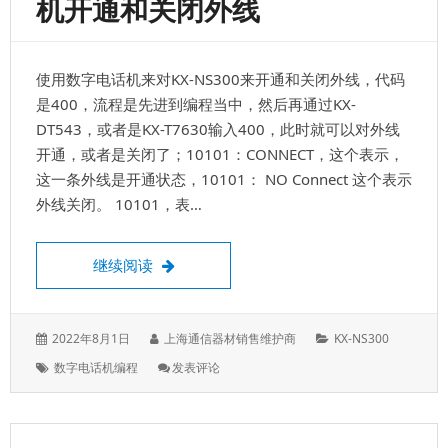
机开通和关闭外线
地
址
是
在
使用数字电话机来对KX-NS300来开通和关闭外线，代码
1-
1
是400，流程是先进到编程当中，然后再通过KX-
当
DT543，或者是KX-T7630输入400，此时就可以对外线
中
开通，或者是关闭了；10101：CONNECT，这个表示，
可
查
这一条外线是开通状态，10101： NO Connect 这个表示
看
外线关闭。 10101，表…
用数字电话机来编程，对交换机开通和关闭
继续阅读
发
作
分
2022年8月1日
上海通信器材销售维护商
KX-NS300
表
者：
类：
标
: 用
数字电话机编程
发表评论
于：
签：
数
字
电
话