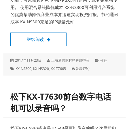
功能，可以和其它松下的IPPBX进行组网，或者是单独使
机
用。 使用混合系统降低成本 KX-NS300可利用混合系统
的优势帮助降低商业成本并迅速实现投资回报。节约通讯
成本 KX-NS300充足的IP容量允许…
松下KX-NS300CN电话交换机，支持IPP
继续阅读
发
作
分
2017年11月23日
上海通信器材销售维护商
推荐
表
者：
类：
标
: 松
KX-NS300
,
KX-NS320
,
KX-T7665
发表评论
于：
签：
下
KX-
NS300CN
电
松下KX-T7630前台数字电话
话
交
机可以录音吗？
换
机，
支
持
松下KX-T7630或者是TD543是可以录音的吗？这里我们
IPPBX