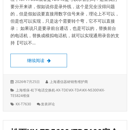
功
要分开来讲，假如说你是录外线，这个是完全没得问题
能，
的，但是假如说要直接用数字信号来录，理论上不可以，
智
但是也可以实现，只是这个需要转个弯，它不可以直接
能
电
录； 如果说只是要录前台通话，也是可以的，替换前台
话
的电话机，替换成模拟电话机，就可以实现通用录音的支
交
持【可以不…
换
机
系
松下KX-T7630前台数字电话机可以录音吗？
继续阅读
统
发
作
2026年7月25日
上海通信器材销售维护商
表
者：
分
上海维保-松下电话交换机-KX-TDE\KX-TDA\KX-NS300\KX-
于：
类：
TES824维保
标
: 松
KX-T7630
发表评论
签：
下
KX-
T7630
前