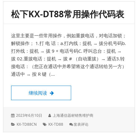
DT543、
KX-
松下KX-DT88常用操作代码表
T7665
设
置
来
这里主要是一些常用操作，例如重拨电话，对电话加锁；
电
显
解锁操作； 1.打 电 话：a.打内线：提机 → 拔分机号码b.
示
打外线：提机 → 拔 9 + 电话号码C. 呼叫总台：提机 →
查
拔 02.重拔电话：提机 → 拔 # （自动重拔）→ 通话3.转
询
接电话：（您正在通话中并希望将这个通话转给另一方）
键
通话中 → 按 R 键（…
松下KX-DT88常用操作代码表
继续阅读
发
作
2023年6月10日
上海通信器材销售维护商
表
者：
分
标
: 松
KX-TD88CN
KX-TD88
发表评论
于：
类：
签：
下
KX-