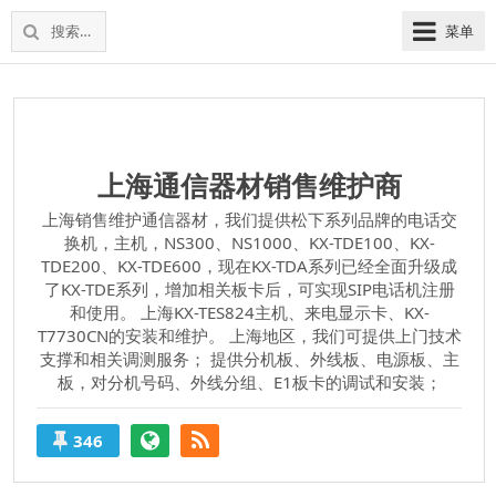
松
上
搜
菜单
下
海
索：
维
电
修
话
松
交
下
换
电
上海通信器材销售维护商
机
话
交
上海销售维护通信器材，我们提供松下系列品牌的电话交
换
换机，主机，NS300、NS1000、KX-TDE100、KX-
TDE200、KX-TDE600，现在KX-TDA系列已经全面升级成
机
了KX-TDE系列，增加相关板卡后，可实现SIP电话机注册
和使用。 上海KX-TES824主机、来电显示卡、KX-
T7730CN的安装和维护。 上海地区，我们可提供上门技术
支撑和相关调测服务； 提供分机板、外线板、电源板、主
板，对分机号码、外线分组、E1板卡的调试和安装；
346
上