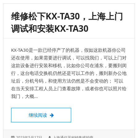
DT88
常
维修松下KX-TA30，上海上门
用
操
调试和安装KX-TA30
作
代
码
表
KX-TA30是一款已经停产了的机器，假如这款机器你公司
还在使用，如果需要进行调试，可以找我们，可以上门对
这款设备进行安装和移机，比如你公司在浦东，要搬到闵
行，这台电话交换机仍然还是可以工作的，搬到新办公地
址后，分机号码，和使用方法仍然是不会变动的； 可以
在当天安排工程人员上门查看故障，或者你也可以照片给
我门，大概…
维修松下KX-TA30，上海上门调试和安装KX-T
继续阅读
发
作
2023年5月17日
上海通信器材销售维护商