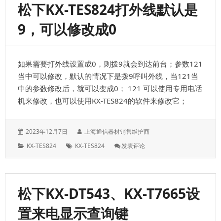
松下KX-TES824打外线默认是
设
置
9，可以修改成0
成
拨
0
出
如果需要打外线设置成0，则拨9就会到达前台；参数121
局
的
当中可以修改，默认的情况下是拨9呼叫外线，当121当
方
中的参数修改后，就可以变成0； 121 可以使用专用电话
法
机来修改，也可以使用KX-TES824的软件来修改它；
发
作
2023年12月7日
上海通信器材销售维护商
表
者：
分
标
: 松
KX-TES824
KX-TES824
发表评论
于：
类：
签：
下
KX-
TES824
打
松下KX-DT543、KX-T7665设
外
线
置来电显示查询键
默
认