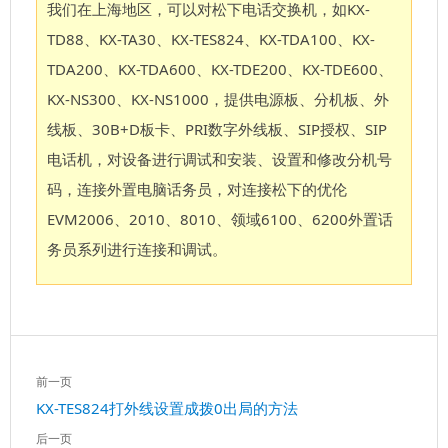
我们在上海地区，可以对松下电话交换机，如KX-
TD88、KX-TA30、KX-TES824、KX-TDA100、KX-
TDA200、KX-TDA600、KX-TDE200、KX-TDE600、
KX-NS300、KX-NS1000，提供电源板、分机板、外
线板、30B+D板卡、PRI数字外线板、SIP授权、SIP
电话机，对设备进行调试和安装、设置和修改分机号
码，连接外置电脑话务员，对连接松下的优伦
EVM2006、2010、8010、领域6100、6200外置话
务员系列进行连接和调试。
文
前一页
章
上
KX-TES824打外线设置成拨0出局的方法
导
一
航
后一页