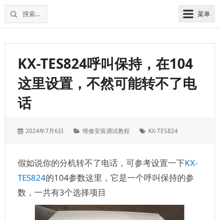
松
上
搜
菜单
下
海
索：
维
电
修
话
松
交
KX-TES824呼叫保持，在104
下
换
电
这里设置，不然可能转不了电
机
话
交
话
换
机
发
分
标
2024年7月6日
维修安装调试教程
KX-TES824
表
类：
签：
于：
假如说你的分机转不了电话，可参考设置一下
KX-
TES824
的104参数这里，它是一个呼叫保持的参
数，一共有3个选择项目