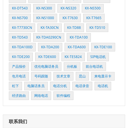
KX-DT543
KX-NS300
KX-NS320
KX-NS500
KX-NS700
KX-NS1000
KX-T7630
KX-T7665
KX-T7730CN
KX-TA30CN
KX-TD88
KX-TD510
KX-TD543
KX-TDA0290CN
KX-TDA100
KX-TDA100D
KX-TDA200
KX-TDA600
KX-TDE100
KX-TDE200
KX-TDE600
KX-TES824
SIP电话机
产品报价
优伦电脑话务员
分机板
前台电话机
包月电话
号码跟随
技术文章
昆山
来电显示卡
松下
电脑话务员
电话分机
电话录音
电话机
经济路由
网络电话
软件编程
联系我们