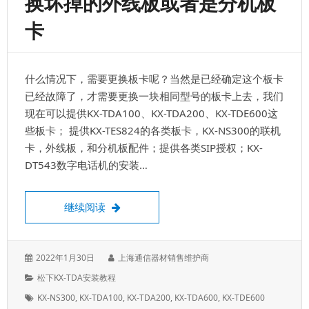
换坏掉的外线板或者是分机板
摘
卡
机
无
拨
号
什么情况下，需要更换板卡呢？当然是已经确定这个板卡
音
故
已经故障了，才需要更换一块相同型号的板卡上去，我们
障
现在可以提供KX-TDA100、KX-TDA200、KX-TDE600这
处
些板卡； 提供KX-TES824的各类板卡，KX-NS300的联机
理
卡，外线板，和分机板配件；提供各类SIP授权；KX-
DT543数字电话机的安装…
松下电话交换机更换板卡，更换坏掉的外线
继续阅读
发
作
2022年1月30日
上海通信器材销售维护商
表
者：
分
松下KX-TDA安装教程
于：
类：
标
KX-NS300
,
KX-TDA100
,
KX-TDA200
,
KX-TDA600
,
KX-TDE600