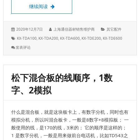
松下KX-TDA\TDE系列电源，S\M\L型电
继续阅读
发
作
分
2020年12月7日
上海通信器材销售维护商
其它配件
表
者：
类：
标
KX-TDA100
,
KX-TDA200
,
KX-TDA600
,
KX-TDE200
,
KX-TDE600
于：
签：
: 松
发表评论
下
KX-
TDA\TDE
系
松下混合板的线顺序，1数
列
电
字、2模拟
源，
S\M\L
型
电
什么是混合板，就是这块板卡上，有数字分机，同时也有
源
维
模拟分机，所以叫混合板卡，一般是8数字+8模拟板； 一
修
般使用的线，是170的线，3米的； 它的顺序是这样的；
和
1 是数字分机，一般是用来做前台电话机，比如TD543之
安