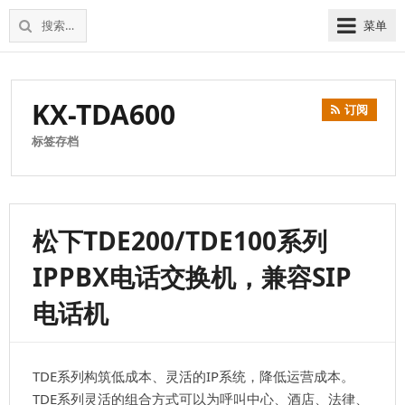
松
上
搜
菜单
下
海
索：
维
电
修
话
松
KX-TDA600
交
订阅
下
换
电
标签存档
机
话
交
换
机
松下TDE200/TDE100系列
IPPBX电话交换机，兼容SIP
电话机
TDE系列构筑低成本、灵活的IP系统，降低运营成本。
TDE系列灵活的组合方式可以为呼叫中心、酒店、法律、