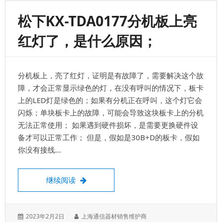
码
呼
松下KX-TDA0177分机板上亮
出
6-
红灯了，是什么原因；
3
设
置
账
分机板上，亮了红灯，证明是有故障了，需要解决这个故
号
和
障，才会正常显示绿色的灯，在没有呼叫的情况下，板卡
密
上的LED灯是绿色的；如果有分机正在呼叫，这个灯它会
码
闪烁；单块板卡上的故障，可能会导致这块板卡上的分机
及
账
无法正常使用； 如果遇到硬件损坏，是需要更换硬件设
号
备才可以正常工作； 但是，假如是30B+D的板卡，假如
的
你没有接线…
COS
等
级
松下KX-TDA0177分机板上亮红灯了，是什
继续阅读
发
作
2023年2月2日
上海通信器材销售维护商