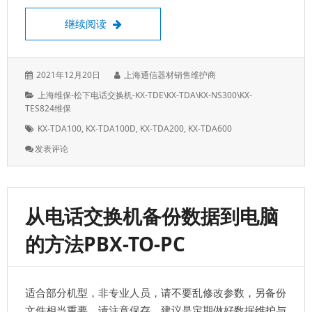
一台KX-TDA200可以打进去，但分机无法呼
继续阅读
发
作
2021年12月20日
上海通信器材销售维护商
表
者：
分
上海维保-松下电话交换机-KX-TDE\KX-TDA\KX-NS300\KX-
于：
类：
TES824维保
标
KX-TDA100
,
KX-TDA100D
,
KX-TDA200
,
KX-TDA600
签：
: 一
发表评论
台
KX-
TDA200
可
从电话交换机备份数据到电脑
以
打
的方法PBX-TO-PC
进
去，
但
分
适合部分机型，非专业人员，请不要乱修改参数，另备份
机
无
文件相当重要，请注意保存。建议是定期做好数据维护与