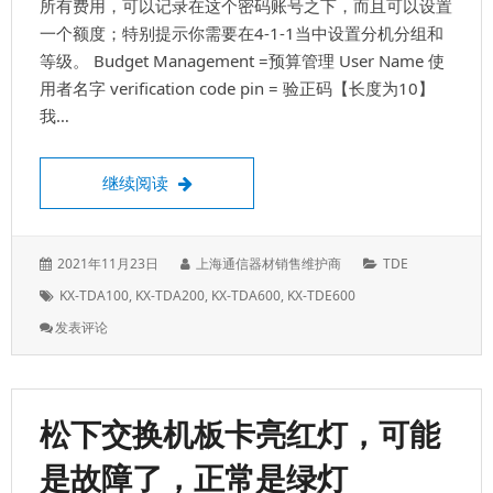
脑
所有费用，可以记录在这个密码账号之下，而且可以设置
的
一个额度；特别提示你需要在4-1-1当中设置分机分组和
方
等级。 Budget Management =预算管理 User Name 使
法
Pbx-
用者名字 verification code pin = 验正码【长度为10】
To-
我…
Pc
松下交换机设置长途密码，这个可以有效节
继续阅读
发
作
分
2021年11月23日
上海通信器材销售维护商
TDE
表
者：
类：
标
KX-TDA100
,
KX-TDA200
,
KX-TDA600
,
KX-TDE600
于：
签：
: 松
发表评论
下
交
换
机
松下交换机板卡亮红灯，可能
设
置
是故障了，正常是绿灯
长