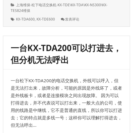
表
者：
分
上海维保-松下电话交换机-KX-TDE\KX-TDA\KX-NS300\KX-
于：
类：
TES824维保
标
: 安
KX-TDA600
,
KX-TDE600
发表评论
签：
装
松
下
Pri
一台KX-TDA200可以打进去，
板
卡
但分机无法呼出
时
亮
红
灯，
一台松下KX-TDA200的电话交换机，外线可以呼入，但
可
能
是无法打出来，故障分析，可能的原因是外线坏了，或者
是
是外线板卡，或者是连接模块之间出现故障。 因为可以
线
打得进去，并不代表说可以打出来，一般大点的公司，使
顺
序
用的线路是中继线，它不是普通的直线，所以你可以打进
不
去；它的特点就是多线一号；这样你可以理解打得进去，
对；
但无法呼出…