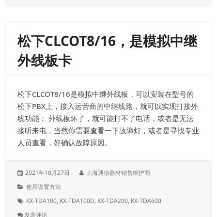
装
调
试
松
松下CLCOT8/16，是模拟中继
下
电
外线板卡
话
交
换
机
松下CLCOT8/16是模拟中继外线板，可以安装在型号的
的
常
松下PBX上，接入运营商的中继线路，就可以实现打接外
用
线功能； 外线板坏了，就可能打不了电话，或者是无法
命
接听来电，当然你需要查看一下故障灯，或者是寻找专业
令
人员查看，好确认故障原因。
发
作
2021年10月27日
上海通信器材销售维护商
表
者：
分
使用设置方法
于：
类：
标
KX-TDA100
,
KX-TDA100D
,
KX-TDA200
,
KX-TDA600
签：
: 松
发表评论