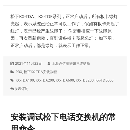
途
密
码，
松下KX-TDA、KX-TDE系列，正常启动后，所有板卡绿灯
这
个
亮起，表示系统已经正常可以工作了，假如有板卡亮起了
可
红灯，表示已经产生故障了； 你需要排查一下故障原
以
因，再次重新启动，直到设备板卡亮起绿灯； 如下图，
有
效
正常启动后，部是绿灯，就表示工作正常。
节
省
费
发
作
2021年11月23日
上海通信器材销售维护商
用
表
者：
分
PBX
,
松下KX-TDA安装教程
于：
类：
标
KX-TDA100
,
KX-TDA200
,
KX-TDA600
,
KX-TDE200
,
KX-TDE600
签：
: 松
发表评论
下
交
换
机
安装调试松下电话交换机的常
板
卡
用命令
亮