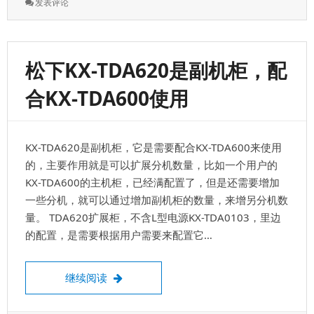
: 打
发表评论
长
途，
打
不
松下KX-TDA620是副机柜，配
出
去
合KX-TDA600使用
了，
可
能
是
KX-TDA620是副机柜，它是需要配合KX-TDA600来使用
IP
电
的，主要作用就是可以扩展分机数量，比如一个用户的
话
KX-TDA600的主机柜，已经满配置了，但是还需要增加
关
一些分机，就可以通过增加副机柜的数量，来增另分机数
闭
了；
量。 TDA620扩展柜，不含L型电源KX-TDA0103，里边
的配置，是需要根据用户需要来配置它…
松下KX-TDA620是副机柜，配合KX-TDA60
继续阅读