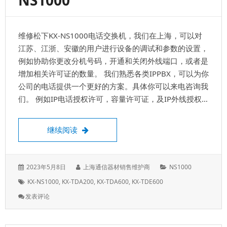
NS1000
持
IPPBX
功
维修松下KX-NS1000电话交换机，我们在上海，可以对
能，
智
江苏、江浙、安徽的用户进行设备的调试和参数的设置，
能
例如协助你更改分机号码，开通和关闭外线端口，或者是
电
增加相关许可证的数量。 我们熟悉各类IPPBX，可以为你
话
交
公司的电话提供一个更好的方案。具体你可以来电咨询我
换
们。 例如IP电话授权许可，容量许可证，及IP外线授权…
机
系
统
维修松下KX-NS1000电话交换机，上门安装和
继续阅读
发
作
分
2023年5月8日
上海通信器材销售维护商
NS1000
表
者：
类：
标
KX-NS1000
,
KX-TDA200
,
KX-TDA600
,
KX-TDE600
于：
签：
: 维
发表评论
修
松
下