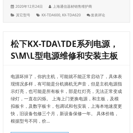
发
作
2020年12月24日
上海通信器材销售维护商
表
者：
分
标
: 松
其它型号
KX-TDA600
,
KX-TDA620
发表评论
于：
类：
签：
下
KX-
TDA620
是
松下KX-TDA\TDE系列电源，
副
机
S\M\L型电源维修和安装主板
柜，
配
合
KX-
电源坏掉了，你的主机，可能就不能正常启动了，具体表
TDA600
使
现情况多样，有可能是分机摘机无声音，但是主机电源指
用
示灯亮，也可能是所有板卡，部是红灯亮，无法正常变成
绿灯，一直在闪烁。 上海上门更换电源，和主板，及模
拟板卡，及数字板卡，包调试和包安装，上海本地速度更
快，旧设备包修三个月，新设备保修一年。 具体价格，
根据型号不同，价…