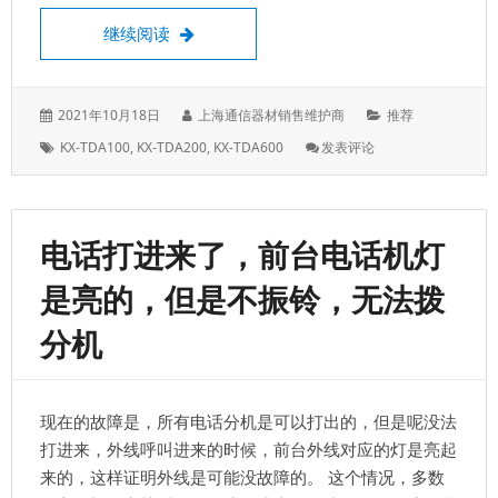
开通外线，及关闭外线
继续阅读
发
作
分
2021年10月18日
上海通信器材销售维护商
推荐
表
者：
类：
标
: 开
KX-TDA100
,
KX-TDA200
,
KX-TDA600
发表评论
于：
签：
通
外
线，
及
电话打进来了，前台电话机灯
关
闭
是亮的，但是不振铃，无法拨
外
线
分机
现在的故障是，所有电话分机是可以打出的，但是呢没法
打进来，外线呼叫进来的时候，前台外线对应的灯是亮起
来的，这样证明外线是可能没故障的。 这个情况，多数