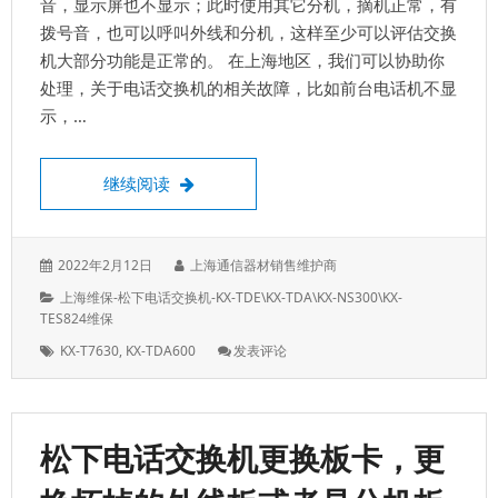
音，显示屏也不显示；此时使用其它分机，摘机正常，有
可
拨号音，也可以呼叫外线和分机，这样至少可以评估交换
以
更
机大部分功能是正常的。 在上海地区，我们可以协助你
换
处理，关于电话交换机的相关故障，比如前台电话机不显
示，…
一台KX-T7360无法显示，摘机无拨号音故
继续阅读
发
作
2022年2月12日
上海通信器材销售维护商
表
者：
分
上海维保-松下电话交换机-KX-TDE\KX-TDA\KX-NS300\KX-
于：
类：
TES824维保
标
: 一
KX-T7630
,
KX-TDA600
发表评论
签：
台
KX-
T7360
无
松下电话交换机更换板卡，更
法
显
示，