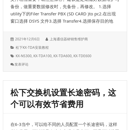
法
备份，做重要数据修改时，先备份，再修改。 1.选择
呼
utility下的Filer Transfer PBX (SD CARD )to pc2.在出现
出
窗口选择 DSYS 文件3.选择 Transfer4.选择保存目的地
发
作
2021年12月6日
上海通信器材销售维护商
表
者：
分
松下KX-TDA安装教程
于：
类：
标
KX-NS300
,
KX-TDA100
,
KX-TDA600
,
KX-TDE600
签：
: 从
发表评论
电
话
交
换
松下交换机设置长途密码，这
机
备
个可以有效节省费用
份
数
据
到
在6-3当中，可以给不同的人员配置一个长途密码，这样
电