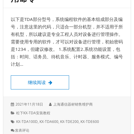
红
灯，
可
以下是TDA部分型号，系统编程软件的基本组成部分及编
能
是
号，注意这里的代码，只适合一部分机型，并不适用于所
故
有机型，所以建议是专业工程人员对设备进行管理操作。
障
需要使用专用的软件，才可以对设备进行管理，初始密码
了，
正
是1234，但建议修改。 1.系统配置2.系统功能设置，包
常
括：时间、话务员、待机音乐、计时器、服务模式、编号
是
计划…
绿
灯
安装调试松下电话交换机的常用命令
继续阅读
发
作
2021年11月18日
上海通信器材销售维护商
表
者：
分
松下KX-TDA安装教程
于：
类：
标
KX-TDA100D
,
KX-TDA600
,
KX-TDE200
,
KX-TDE600
签：
: 安
发表评论