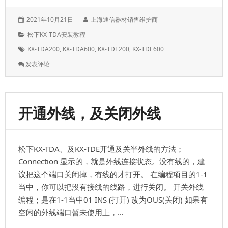
发
作
2021年10月21日
上海通信器材销售维护商
表
者：
分
松下KX-TDA安装教程
于：
类：
标
KX-TDA200
,
KX-TDA600
,
KX-TDE200
,
KX-TDE600
签：
: 打
发表评论
进
打
出
断
开通外线，及关闭外线
线，
或
者
是
松下KX-TDA、及KX-TDE开通及关半外线的方法；
定
时
Connection 显示的，就是外线连接状态。没有线的，建
断
议把这个端口关闭掉，有线的才打开。 在编程项目的1-1
线，
当中，你可以把没有接线的线路，进行关闭。 开关外线
是
编程；是在1-1当中01 INS (打开) 改为OUS(关闭) 如果有
什
么
空闲的外线端口暂未使用上，…
原
因？