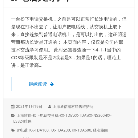
电
话
机
一台松下电话交换机，之前是可以正常打长途电话的，但
灯
是
是现在打不出去了，让用户把电话线，从交换机上取下
亮
来，直接连接到普通电话机上，是可以打出的，这证明运
的，
营商那边长途是开通的； 本页面内容，仅仅是公司内部
但
是
技术交流学习使用。 此时还需要查验一下4-1-1当中的
不
COS等级限制是不是2或者是3，如果是1的话，理论上
振
讲，是正常高…
铃，
无
法
打长途，打不出去了，可能是IP电话关闭了
继续阅读
拨
分
机
发
作
2021年1月19日
上海通信器材销售维护商
表
者：
分
上海维保-松下电话交换机-KX-TDE\KX-TDA\KX-NS300\KX-
于：
类：
TES824维保
标
IP电话
,
KX-TDA100
,
KX-TDA200
,
KX-TDA600
,
经济路由
签：