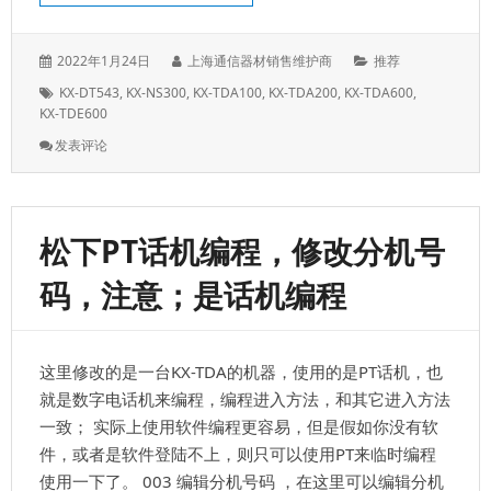
机
板
卡
发
作
分
2022年1月24日
上海通信器材销售维护商
推荐
表
者：
类：
标
KX-DT543
,
KX-NS300
,
KX-TDA100
,
KX-TDA200
,
KX-TDA600
,
于：
签：
KX-TDE600
: 松
发表评论
下
KX-
TDA
话
松下PT话机编程，修改分机号
机
编
码，注意；是话机编程
程，
PT
数
字
这里修改的是一台KX-TDA的机器，使用的是PT话机，也
话
机
就是数字电话机来编程，编程进入方法，和其它进入方法
编
一致； 实际上使用软件编程更容易，但是假如你没有软
程
件，或者是软件登陆不上，则只可以使用PT来临时编程
表
使用一下了。 003 编辑分机号码 ，在这里可以编辑分机