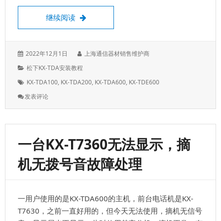
设置出局号码，默认拨9是出局码，可以更
继续阅读
发
作
2022年12月1日
上海通信器材销售维护商
表
者：
分
松下KX-TDA安装教程
于：
类：
标
KX-TDA100
,
KX-TDA200
,
KX-TDA600
,
KX-TDE600
签：
: 设
发表评论
置
出
局
号
一台KX-T7360无法显示，摘
码，
默
机无拨号音故障处理
认
拨
9
是
一用户使用的是KX-TDA600的主机，前台电话机是KX-
出
局
T7630，之前一直好用的，但今天无法使用，摘机无信号
码，