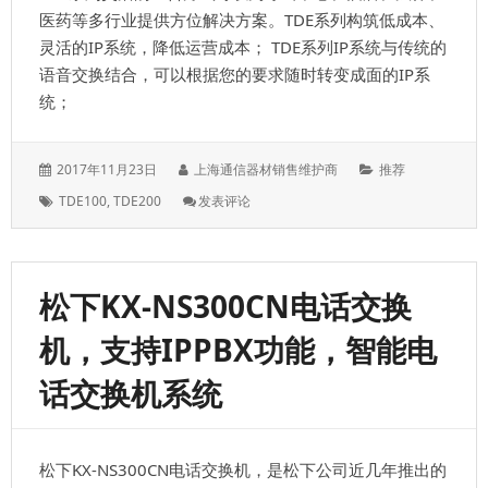
医药等多行业提供方位解决方案。TDE系列构筑低成本、
灵活的IP系统，降低运营成本； TDE系列IP系统与传统的
语音交换结合，可以根据您的要求随时转变成面的IP系
统；
发
作
分
2017年11月23日
上海通信器材销售维护商
推荐
表
者：
类：
标
: 松
TDE100
,
TDE200
发表评论
于：
签：
下
TDE200/TDE100
系
列
松下KX-NS300CN电话交换
IPPBX
电
机，支持IPPBX功能，智能电
话
交
话交换机系统
换
机，
兼
容
松下KX-NS300CN电话交换机，是松下公司近几年推出的
SIP