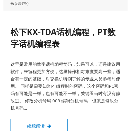
签：
: 松
发表评论
下
电
话
交
松下KX-TDA话机编程，PT数
换
机
字话机编程表
更
换
板
卡，
这里是常用的数字话机编程简码，如果可以，还是建议用
更
换
软件，来编程更加方便，这里操作相对难度要高一些；适
坏
合有一定的基础，对交换机特别了解的专业人员参考时使
掉
用。 同样是需要知道PT编程时的密码，这个密码和PC密
的
外
码有可能是一样，也有可能不一样，关键看当时有没有修
线
改过。 修改分机号码 003 编辑分机号码，也就是修改分
板
机号码…
或
者
是
松下KX-TDA话机编程，PT数字话机编程表
继续阅读
分