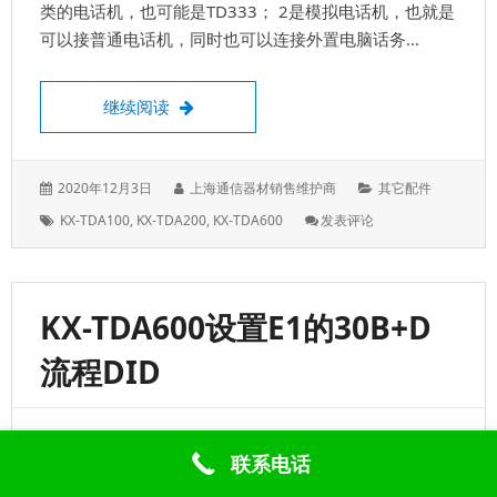
装
类的电话机，也可能是TD333； 2是模拟电话机，也就是
主
可以接普通电话机，同时也可以连接外置电脑话务…
板
松下混合板的线顺序，1数字、2模拟
继续阅读
发
作
分
2020年12月3日
上海通信器材销售维护商
其它配件
表
者：
类：
标
: 松
KX-TDA100
,
KX-TDA200
,
KX-TDA600
发表评论
于：
签：
下
混
合
板
KX-TDA600设置E1的30B+D
的
线
流程DID
顺
序，
1
数
30B+D是数字外线，使用的是光纤接入，先要在设备
字、
联系电话
2
上，安装相对应的板卡，然后把运营商给的线路接入，此
模