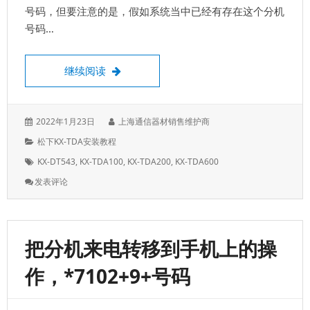
号码，但要注意的是，假如系统当中已经有存在这个分机
号码…
松下PT话机编程，修改分机号码，注意；是
继续阅读
发
作
2022年1月23日
上海通信器材销售维护商
表
者：
分
松下KX-TDA安装教程
于：
类：
标
KX-DT543
,
KX-TDA100
,
KX-TDA200
,
KX-TDA600
签：
: 松
发表评论
下
PT
话
机
把分机来电转移到手机上的操
编
程，
作，*7102+9+号码
修
改
分