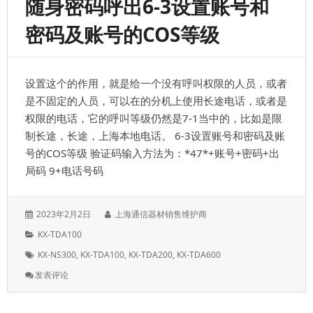
随身密码呼出6-3设置账号和
序，
可
密码及账号的COS等级
以
从
高
到
设置这个的作用，就是给一个没有呼叫权限的人员，或者
低，
也
是不固定的人员，可以在的分机上使用长途电话，或者是
可
权限的电话，它的呼叫等级仍然是7-1当中的，比如是限
以
制长途，长途，上海本地电话。 6-3设置账号和密码及账
从
低
号的COS等级 验证码输入方法为：*47*+账号+密码+出
到
局码 9+电话号码
高
转
换
发
作
2023年2月2日
上海通信器材销售维护商
表
者：
分
KX-TDA100
于：
类：
标
KX-NS300
,
KX-TDA100
,
KX-TDA200
,
KX-TDA600
签：
: 随
发表评论
身
密