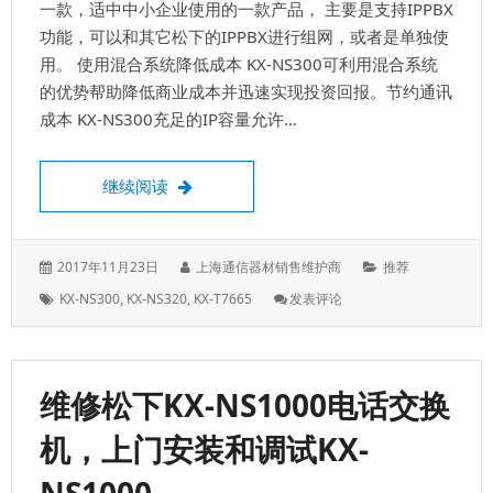
电
一款，适中中小企业使用的一款产品， 主要是支持IPPBX
话
功能，可以和其它松下的IPPBX进行组网，或者是单独使
机
用。 使用混合系统降低成本 KX-NS300可利用混合系统
的优势帮助降低商业成本并迅速实现投资回报。节约通讯
成本 KX-NS300充足的IP容量允许…
松下KX-NS300CN电话交换机，支持IPP
继续阅读
发
作
分
2017年11月23日
上海通信器材销售维护商
推荐
表
者：
类：
标
: 松
KX-NS300
,
KX-NS320
,
KX-T7665
发表评论
于：
签：
下
KX-
NS300CN
电
维修松下KX-NS1000电话交换
话
交
机，上门安装和调试KX-
换
机，
支