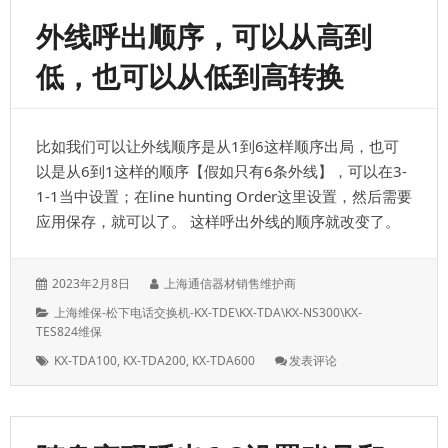
KX-
外线呼出顺序，可以从高到
NS1000
电
低，也可以从低到高转换
话
交
换
机，
比如我们可以让外线顺序是从1到6这样顺序出局，也可
上
门
以是从6到1这样的顺序【假如只有6条外线】，可以在3-
安
1-1当中设置；在line hunting Order这里设置，然后需要
装
应用保存，就可以了。 这样呼出外线的顺序就改变了。
和
调
试
KX-
发
作
2023年2月8日
上海通信器材销售维护商
NS1000
表
者：
分
上海维保-松下电话交换机-KX-TDE\KX-TDA\KX-NS300\KX-
于：
类：
TES824维保
标
: 外
KX-TDA100
,
KX-TDA200
,
KX-TDA600
发表评论
签：
线
呼
出
顺