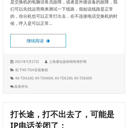
是交换机的电脑话务员故障，或者是外接设备的故障，我
们可以先找运营商来测试一下线路，假如说线路是正常
的，你分机也可以正常打出去，在不连接电话交换机的时
候，呼入是可以正常…
电话打进来了，前台电话机灯是亮的，但是
继续阅读
发
作
2021年5月27日
上海通信器材销售维护商
表
者：
分
松下KX-TDA安装教程
于：
类：
标
KX-TDA200
,
KX-TDA600
,
KX-TDE200
,
KX-TDE600
签：
: 电
发表评论
话
打
进
来
打长途，打不出去了，可能是
了，
前
IP电话关闭了；
台