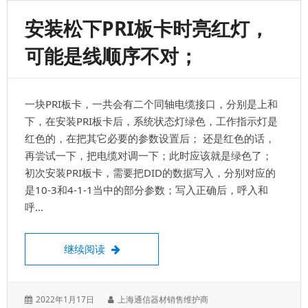
来
电
安装松下PRI板卡时亮红灯，
转
移
可能是线顺序不对；
到
手
机
上
一块PRI板卡，一共会有二个同轴电缆接口，分别是上和
的
操
下，在安装PRI板卡后，系统状态灯绿色，工作指示灯是
作，
红色的，在把其它必要的参数设置后； 还是红色的话，
*7102+9+号
再尝试一下，把电缆对调一下；此时应该就是绿色了；
码
初次安装PRI板卡，需要把DID的数据写入，分别对应的
是10-3和4-1-1当中的部分参数；写入正确后，呼入和
呼…
安装松下pri板卡时亮红灯，可能是线顺序不
继续阅读
发
作
2022年1月17日
上海通信器材销售维护商