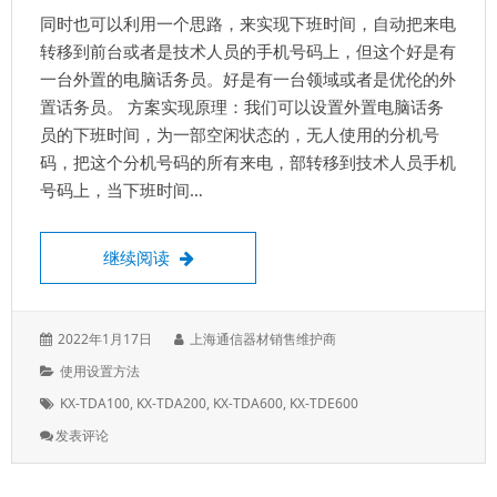
机
同时也可以利用一个思路，来实现下班时间，自动把来电
号
码，
转移到前台或者是技术人员的手机号码上，但这个好是有
注
一台外置的电脑话务员。好是有一台领域或者是优伦的外
意；
置话务员。 方案实现原理：我们可以设置外置电脑话务
是
话
员的下班时间，为一部空闲状态的，无人使用的分机号
机
码，把这个分机号码的所有来电，部转移到技术人员手机
编
号码上，当下班时间…
程
把分机来电转移到手机上的操作，*7102+9
继续阅读
发
作
2022年1月17日
上海通信器材销售维护商
表
者：
分
使用设置方法
于：
类：
标
KX-TDA100
,
KX-TDA200
,
KX-TDA600
,
KX-TDE600
签：
: 把
发表评论
分
机