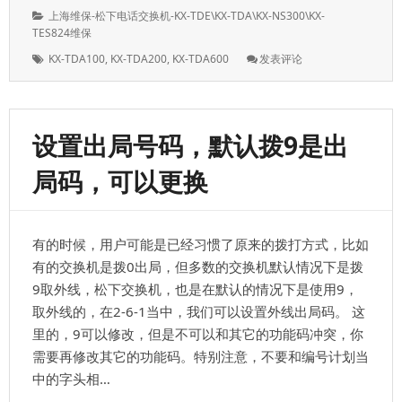
表
者：
分
上海维保-松下电话交换机-KX-TDE\KX-TDA\KX-NS300\KX-
于：
类：
TES824维保
标
: 松
KX-TDA100
,
KX-TDA200
,
KX-TDA600
发表评论
签：
下
KX-
TDA0177
分
设置出局号码，默认拨9是出
机
板
局码，可以更换
上
亮
红
灯
有的时候，用户可能是已经习惯了原来的拨打方式，比如
了，
是
有的交换机是拨0出局，但多数的交换机默认情况下是拨
什
9取外线，松下交换机，也是在默认的情况下是使用9，
么
取外线的，在2-6-1当中，我们可以设置外线出局码。 这
原
因；
里的，9可以修改，但是不可以和其它的功能码冲突，你
需要再修改其它的功能码。特别注意，不要和编号计划当
中的字头相…