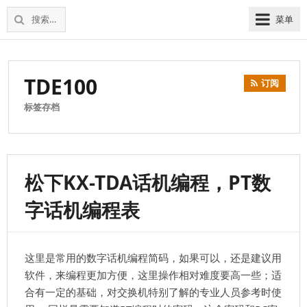
松
上
搜
菜单
下
海
索：
维
电
修
话
松
TDE100
交
订阅
下
换
电
标签存档
机
话
交
换
机
松下KX-TDA话机编程，PT数
字话机编程表
这里是常用的数字话机编程简码，如果可以，还是建议用
软件，来编程更加方便，这里操作相对难度要高一些；适
合有一定的基础，对交换机特别了解的专业人员参考时使