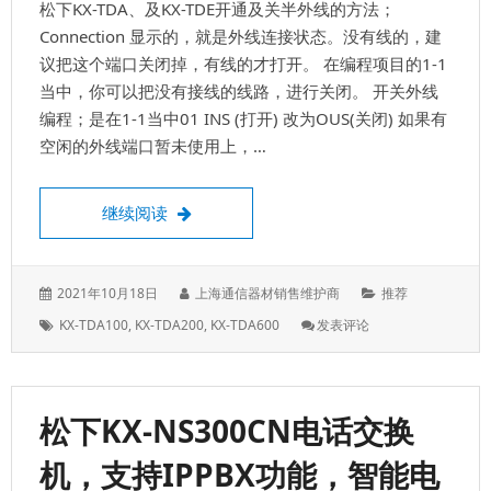
松下KX-TDA、及KX-TDE开通及关半外线的方法；
数
字
Connection 显示的，就是外线连接状态。没有线的，建
话
议把这个端口关闭掉，有线的才打开。 在编程项目的1-1
机
当中，你可以把没有接线的线路，进行关闭。 开关外线
编
编程；是在1-1当中01 INS (打开) 改为OUS(关闭) 如果有
程
表
空闲的外线端口暂未使用上，…
开通外线，及关闭外线
继续阅读
发
作
分
2021年10月18日
上海通信器材销售维护商
推荐
表
者：
类：
标
: 开
KX-TDA100
,
KX-TDA200
,
KX-TDA600
发表评论
于：
签：
通
外
线，
及
松下KX-NS300CN电话交换
关
闭
机，支持IPPBX功能，智能电
外
线