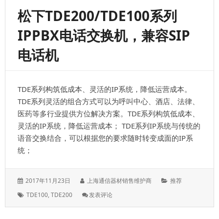
电
松下TDE200/TDE100系列
话
交
IPPBX电话交换机，兼容SIP
换
机，
电话机
支
持
IPPBX
功
TDE系列构筑低成本、灵活的IP系统，降低运营成本。
能，
智
TDE系列灵活的组合方式可以为呼叫中心、酒店、法律、
能
医药等多行业提供方位解决方案。TDE系列构筑低成本、
电
灵活的IP系统，降低运营成本； TDE系列IP系统与传统的
话
交
语音交换结合，可以根据您的要求随时转变成面的IP系
换
统；
机
系
统
发
作
分
2017年11月23日
上海通信器材销售维护商
推荐
表
者：
类：
标
: 松
TDE100
,
TDE200
发表评论
于：
签：
下
TDE200/TDE100