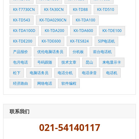
KX-T7730CN
KX-TA30CN
KX-TD88
KX-TD510
KX-TD543
KX-TDA0290CN
KX-TDA100
KX-TDA100D
KX-TDA200
KX-TDA600
KX-TDE100
KX-TDE200
KX-TDE600
KX-TES824
SIP电话机
产品报价
优伦电脑话务员
分机板
前台电话机
包月电话
号码跟随
技术文章
昆山
来电显示卡
松下
电脑话务员
电话分机
电话录音
电话机
经济路由
网络电话
软件编程
联系我们
021-54140117