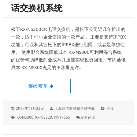
话交换机系统
松下KX-NS300CN电话交换机，是松下公司近几年推出的
一款，适中中小企业使用的一款产品， 主要是支持IPPBX
功能，可以和其它松下的IPPBX进行组网，或者是单独使
用。 使用混合系统降低成本 KX-NS300可利用混合系统
的优势帮助降低商业成本并迅速实现投资回报。节约通讯
成本 KX-NS300充足的IP容量允许…
松下KX-NS300CN电话交换机，支持IPP
继续阅读
发
作
分
2017年11月23日
上海通信器材销售维护商
推荐
表
者：
类：
标
: 松
KX-NS300
,
KX-NS320
,
KX-T7665
发表评论
于：
签：
下
KX-
NS300CN