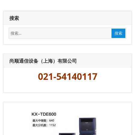
系
列
IPPBX
搜索
电
话
搜
交
搜索
换
索：
机，
兼
容
SIP
尚顺通信设备（上海）有限公司
电
话
021-54140117
机