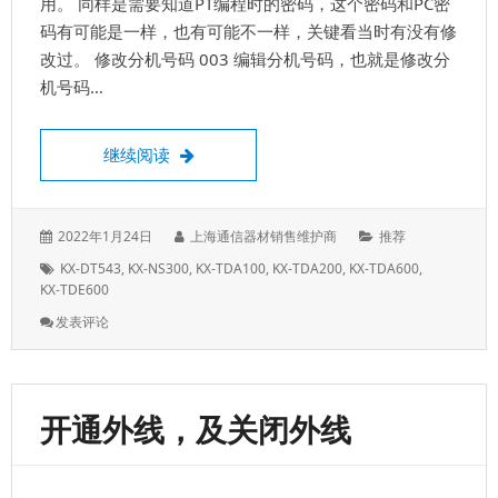
用。 同样是需要知道PT编程时的密码，这个密码和PC密
码有可能是一样，也有可能不一样，关键看当时有没有修
改过。 修改分机号码 003 编辑分机号码，也就是修改分
机号码…
松下KX-TDA话机编程，PT数字话机编程表
继续阅读
发
作
分
2022年1月24日
上海通信器材销售维护商
推荐
表
者：
类：
标
KX-DT543
,
KX-NS300
,
KX-TDA100
,
KX-TDA200
,
KX-TDA600
,
于：
签：
KX-TDE600
: 松
发表评论
下
KX-
TDA
话
开通外线，及关闭外线
机
编
程，
PT