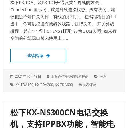
松下KX-TDA、及KX-TDE开通及关半外线的方法；
数
字
Connection 显示的，就是外线连接状态。没有线的，建
话
议把这个端口关闭掉，有线的才打开。 在编程项目的1-1
机
当中，你可以把没有接线的线路，进行关闭。 开关外线
编
编程；是在1-1当中01 INS (打开) 改为OUS(关闭) 如果有
程
表
空闲的外线端口暂未使用上，…
开通外线，及关闭外线
继续阅读
发
作
分
2021年10月18日
上海通信器材销售维护商
推荐
表
者：
类：
标
: 开
KX-TDA100
,
KX-TDA200
,
KX-TDA600
发表评论
于：
签：
通
外
线，
及
松下KX-NS300CN电话交换
关
闭
机，支持IPPBX功能，智能电
外
线