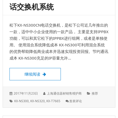
话交换机系统
松下KX-NS300CN电话交换机，是松下公司近几年推出的
一款，适中中小企业使用的一款产品， 主要是支持IPPBX
功能，可以和其它松下的IPPBX进行组网，或者是单独使
用。 使用混合系统降低成本 KX-NS300可利用混合系统
的优势帮助降低商业成本并迅速实现投资回报。节约通讯
成本 KX-NS300充足的IP容量允许…
松下KX-NS300CN电话交换机，支持IPP
继续阅读
发
作
分
2017年11月23日
上海通信器材销售维护商
推荐
表
者：
类：
标
: 松
KX-NS300
,
KX-NS320
,
KX-T7665
发表评论
于：
签：
下
KX-
NS300CN