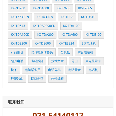
KX-NS700
KX-NS1000
KX-T7630
KX-T7665
KX-T7730CN
KX-TA30CN
KX-TD88
KX-TD510
KX-TD543
KX-TDA0290CN
KX-TDA100
KX-TDA100D
KX-TDA200
KX-TDA600
KX-TDE100
KX-TDE200
KX-TDE600
KX-TES824
SIP电话机
产品报价
优伦电脑话务员
分机板
前台电话机
包月电话
号码跟随
技术文章
昆山
来电显示卡
松下
电脑话务员
电话分机
电话录音
电话机
经济路由
网络电话
软件编程
联系我们
021-54140117