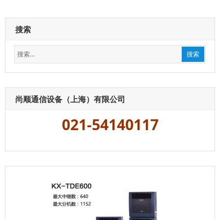
系
列
IPPBX
搜索
电
话
搜
交
搜索
换
索：
机，
兼
容
SIP
尚顺通信设备（上海）有限公司
电
话
021-54140117
机