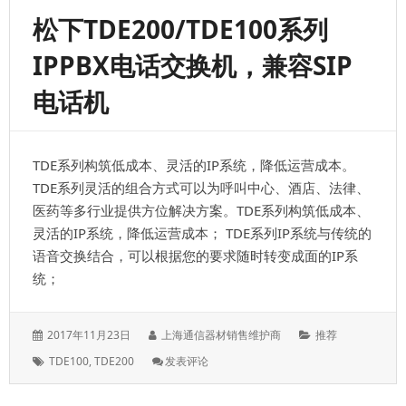
电
松下TDE200/TDE100系列
话
交
IPPBX电话交换机，兼容SIP
换
机，
电话机
支
持
IPPBX
功
TDE系列构筑低成本、灵活的IP系统，降低运营成本。
能，
智
TDE系列灵活的组合方式可以为呼叫中心、酒店、法律、
能
医药等多行业提供方位解决方案。TDE系列构筑低成本、
电
灵活的IP系统，降低运营成本； TDE系列IP系统与传统的
话
交
语音交换结合，可以根据您的要求随时转变成面的IP系
换
统；
机
系
统
发
作
分
2017年11月23日
上海通信器材销售维护商
推荐
表
者：
类：
标
: 松
TDE100
,
TDE200
发表评论
于：
签：
下
TDE200/TDE100