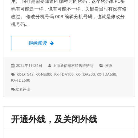
用。 同样是需要知道PT编程时的密码，这个密码和PC密
码有可能是一样，也有可能不一样，关键看当时有没有修
改过。 修改分机号码 003 编辑分机号码，也就是修改分
机号码…
松下KX-TDA话机编程，PT数字话机编程表
继续阅读
发
作
分
2022年1月24日
上海通信器材销售维护商
推荐
表
者：
类：
标
KX-DT543
,
KX-NS300
,
KX-TDA100
,
KX-TDA200
,
KX-TDA600
,
于：
签：
KX-TDE600
: 松
发表评论
下
KX-
TDA
话
开通外线，及关闭外线
机
编
程，
PT