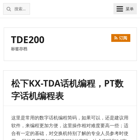
松
上
搜
菜单
下
海
索：
维
电
修
话
松
TDE200
交
订阅
下
换
电
标签存档
机
话
交
换
机
松下KX-TDA话机编程，PT数
字话机编程表
这里是常用的数字话机编程简码，如果可以，还是建议用
软件，来编程更加方便，这里操作相对难度要高一些；适
合有一定的基础，对交换机特别了解的专业人员参考时使