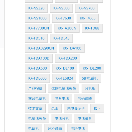
KX-NS320
KX-NS500
KX-NS700
KX-NS1000
KX-T7630
KX-T7665
KX-T7730CN
KX-TA30CN
KX-TD88
KX-TD510
KX-TD543
KX-TDA0290CN
KX-TDA100
KX-TDA100D
KX-TDA200
KX-TDA600
KX-TDE100
KX-TDE200
KX-TDE600
KX-TES824
SIP电话机
产品报价
优伦电脑话务员
分机板
前台电话机
包月电话
号码跟随
技术文章
昆山
来电显示卡
松下
电脑话务员
电话分机
电话录音
电话机
经济路由
网络电话