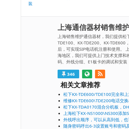
导
装
一
航
篇：
上海通信器材销售维
上海销售维护通信器材，我们提供松下系
TDE100、KX-TDE200、KX-TD
后，可实现SIP电话机注册和使用。 上海
海地区，我们可提供上门技术支撑和
码、外线分组、E1板卡的调试和安装
346
相关文章推荐
松下KX-TDE600/TDE100完全
维修KX-TDE600\TDE200电
松下KX-TDA0170混合分机板，
上海松下KX-NS1000\NS300添
外线呼出顺序，可以从高到低，也
随身密码呼出6-3设置账号和密码