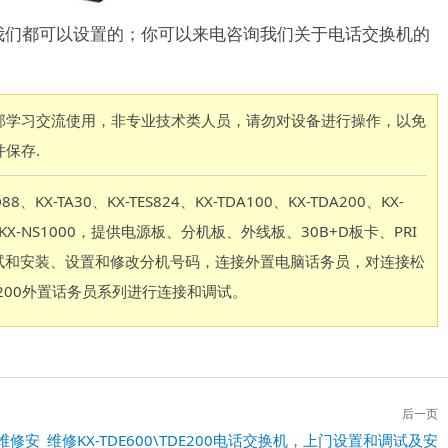
我们都可以设置的；你可以来电咨询我们关于电话交换机的
部学习交流使用，非专业技术类人员，请勿对设备进行操作，以免
保存.
TA30、KX-TES824、KX-TDA100、KX-TDA200、KX-
S300、KX-NS1000，提供电源板、分机板、外线板、30B+D板卡、PRI
行调试和安装、设置和修改分机号码，连接外置电脑话务员，对连接松
0、6200外置话务员系列进行连接和调试。
后一页
板维修安
下
维修KX-TDE600\TDE200电话交换机，上门设置和调试及安