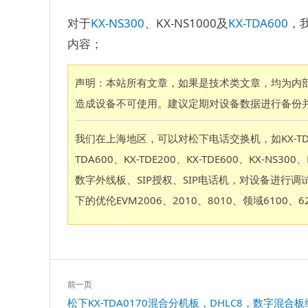
对于
KX-NS300
、KX-NS1000及
KX-TDA600
，
内容；
声明：本站所有文章，如果是技术类文章，均为内
造成设备不可使用。建议定期对设备数据进行备份并
我们在上海地区，可以对松下电话交换机，如KX-TD88、KX-
TDA600、KX-TDE200、KX-TDE600、KX-N
数字外线板、SIP授权、SIP电话机，对设备进
下的优伦EVM2006、2010、8010、领域610
文
前一页
章
上
松下KX-TDA0170混合分机板，DHLC8，数字混合