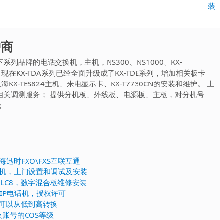
装
一
篇：
护商
列品牌的电话交换机，主机，NS300、NS1000、KX-
E600，现在KX-TDA系列已经全面升级成了KX-TDE系列，增加相关板卡
KX-TES824主机、来电显示卡、KX-T7730CN的安装和维护。 上
相关调测服务； 提供分机板、外线板、电源板、主板，对分机号
；
和上海迅时FXO\FXS互联互通
话交换机，上门设置和调试及安装
DHLC8，数字混合板维修安装
加SIP电话机，授权许可
可以从低到高转换
及账号的COS等级