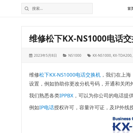
松
上
搜
首
下
海
索：
维
电
修
话
松
交
维修松下KX-NS1000电话
下
换
电
机
话
发
分
标
2023年5月8日
NS1000
KX-NS1000
,
KX-TDA200
交
表
类：
签：
换
于：
机
维修
松下
KX-NS1000
电话交换机
，我们在上海
设置，例如协助你更改分机号码，开通和关闭
我们熟悉各类
IPPBX
，可以为你公司的电话提
例如
IP电话
授权许可，容量许可证，及IP外线