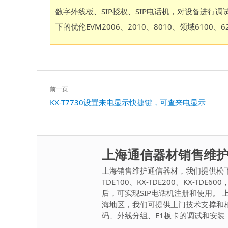
数字外线板、SIP授权、SIP电话机，对设备进
下的优伦EVM2006、2010、8010、领域610
文
前一页
章
上
KX-T7730设置来电显示快捷键，可查来电显示
导
一
航
篇：
上海通信器材销售维
上海销售维护通信器材，我们提供松下系
TDE100、KX-TDE200、KX-TD
后，可实现SIP电话机注册和使用。 上海
海地区，我们可提供上门技术支撑和
码、外线分组、E1板卡的调试和安装