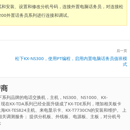
行调试和安装、设置和修改分机号码，连接外置电脑话务员，对连接松
0、6200外置话务员系列进行连接和调试。
后一页
下
松下KX-NS300，使用PT编程，启用内置电脑话务员值班模
式
一
篇：
护商
列品牌的电话交换机，主机，NS300、NS1000、KX-
E600，现在KX-TDA系列已经全面升级成了KX-TDE系列，增加相关板卡
KX-TES824主机、来电显示卡、KX-T7730CN的安装和维护。 上
相关调测服务； 提供分机板、外线板、电源板、主板，对分机号
；