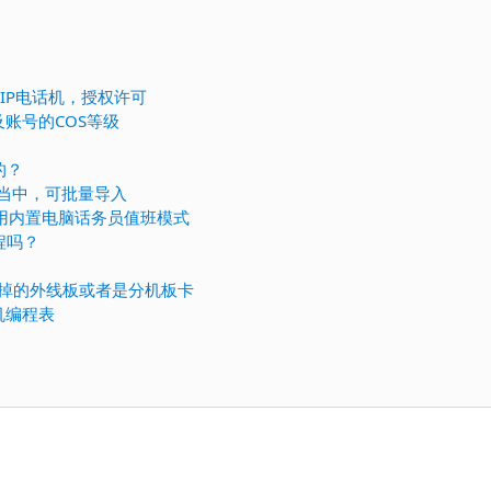
加SIP电话机，授权许可
及账号的COS等级
的？
1当中，可批量导入
，启用内置电脑话务员值班模式
程吗？
掉的外线板或者是分机板卡
机编程表