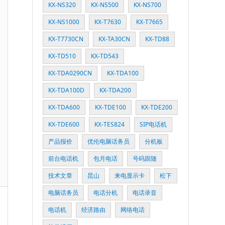
KX-NS320
KX-NS500
KX-NS700
KX-NS1000
KX-T7630
KX-T7665
KX-T7730CN
KX-TA30CN
KX-TD88
KX-TD510
KX-TD543
KX-TDA0290CN
KX-TDA100
KX-TDA100D
KX-TDA200
KX-TDA600
KX-TDE100
KX-TDE200
KX-TDE600
KX-TES824
SIP电话机
产品报价
优伦电脑话务员
分机板
前台电话机
包月电话
号码跟随
技术文章
昆山
来电显示卡
松下
电脑话务员
电话分机
电话录音
电话机
经济路由
网络电话