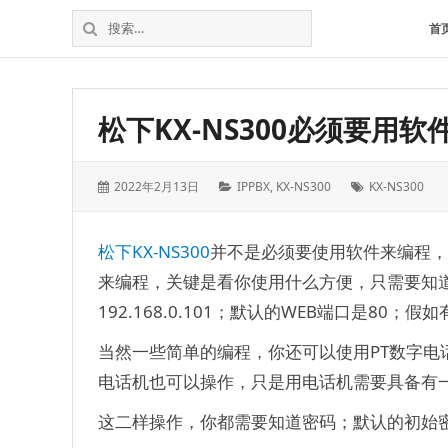
松
上
搜
首
下
海
索：
维
电
修
话
松
交
松下KX-NS300必须要用
下
换
电
机
话
发
分
标
2022年2月13日
IPPBX
,
KX-NS300
KX-NS300
交
表
类：
签：
换
于：
机
松下
KX-NS300
并不是必须要使用软件来编程，
来编程，关键是看你使用什么方便，只需要知道
192.168.0.101；默认的WEB端口是80
当然一些简单的编程，你还可以使用PT数字
电话机也可以操作，只是用电话机需要具备有
这二样操作，你都需要知道密码；默认的初始密码