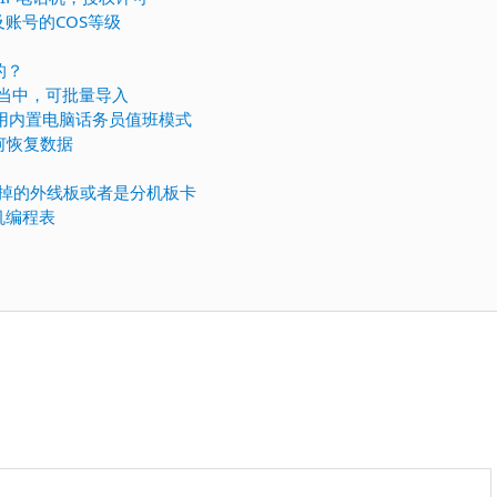
及账号的COS等级
的？
1当中，可批量导入
，启用内置电脑话务员值班模式
如何恢复数据
掉的外线板或者是分机板卡
机编程表