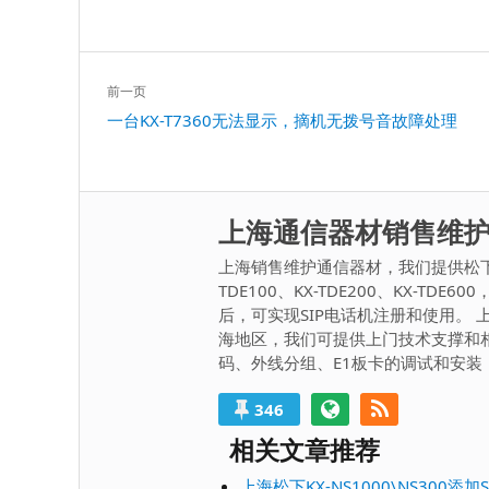
文
前一页
章
上
一台KX-T7360无法显示，摘机无拨号音故障处理
导
一
航
篇：
上海通信器材销售维
上海销售维护通信器材，我们提供松下系
TDE100、KX-TDE200、KX-TD
后，可实现SIP电话机注册和使用。 上海
海地区，我们可提供上门技术支撑和
码、外线分组、E1板卡的调试和安装
346
相关文章推荐
上海松下KX-NS1000\NS300添