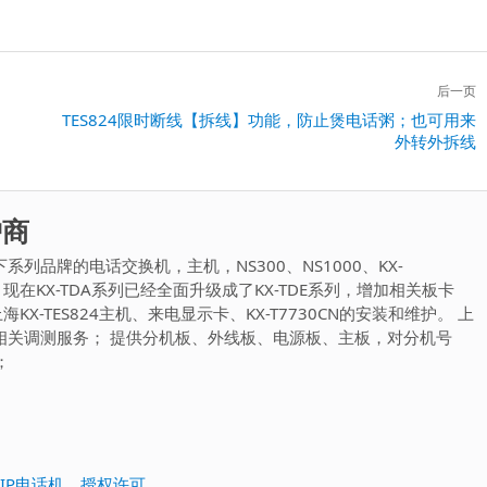
后一页
下
TES824限时断线【拆线】功能，防止煲电话粥；也可用来
外转外拆线
一
篇：
护商
列品牌的电话交换机，主机，NS300、NS1000、KX-
E600，现在KX-TDA系列已经全面升级成了KX-TDE系列，增加相关板卡
KX-TES824主机、来电显示卡、KX-T7730CN的安装和维护。 上
相关调测服务； 提供分机板、外线板、电源板、主板，对分机号
；
加SIP电话机，授权许可