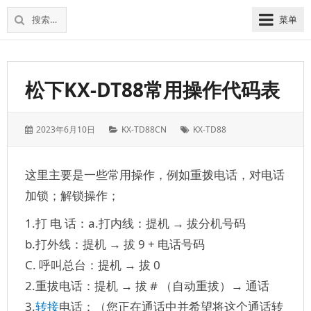
松
上
搜
菜单
下
海
索：
维
电
修
话
松
交
松下KX-DT88常用操作代码表
下
换
电
机
话
发
分
标
2023年6月10日
KX-TD88CN
KX-TD88
交
表
类：
签：
换
于：
机
这里主要是一些常用操作，例如重拨电话，对电话
加锁；解锁操作；
1.打 电 话：a.打内线：提机 → 拔分机号码
b.打外线：提机 → 拔 9 + 电话号码
C. 呼叫总台：提机 → 拔 0
2.重拔电话：提机 → 拔 # （自动重拔）→ 通话
3.
转接
电话：（您正在通话中并希望将这个通话转