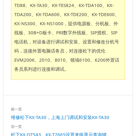
TD88、KX-TA30、KX-TES824、KX-TDA100、KX-
TDA200、KX-TDA600、KX-TDE200、KX-TDE600、
KX-NS300、KX-NS1000，提供电源板、分机板、外
线板、30B+D板卡、PRI数字外线板、SIP授权、SIP
电话机，对设备进行调试和安装、设置和修改分机号
码，连接外置电脑话务员，对连接松下的优伦
EVM2006、2010、8010、领域6100、6200外置话
务员系列进行连接和调试。
文
前一页
章
上
维修松下KX-TA30，上海上门调试和安装KX-TA30
导
一
航
后一页
篇：
下
松下KX-DT543、KX-T7665设置来电显示查询键