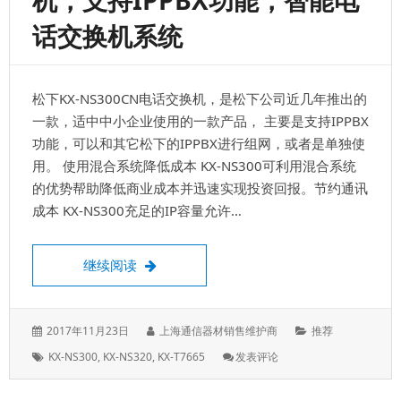
机，支持IPPBX功能，智能电
交
话交换机系统
换
机，
兼
容
松下KX-NS300CN电话交换机，是松下公司近几年推出的
SIP
电
一款，适中中小企业使用的一款产品， 主要是支持IPPBX
话
功能，可以和其它松下的IPPBX进行组网，或者是单独使
机
用。 使用混合系统降低成本 KX-NS300可利用混合系统
的优势帮助降低商业成本并迅速实现投资回报。节约通讯
成本 KX-NS300充足的IP容量允许…
松下KX-NS300CN电话交换机，支持IPP
继续阅读
发
作
分
2017年11月23日
上海通信器材销售维护商
推荐
表
者：
类：
标
: 松
KX-NS300
,
KX-NS320
,
KX-T7665
发表评论
于：
签：
下
KX-