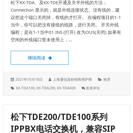
松下KX-TDA、及KX-TDE开通及关半外线的方法；
数
字
Connection 显示的，就是外线连接状态。没有线的，建
话
议把这个端口关闭掉，有线的才打开。 在编程项目的1-1
机
当中，你可以把没有接线的线路，进行关闭。 开关外线
编
编程；是在1-1当中01 INS (打开) 改为OUS(关闭) 如果有
程
表
空闲的外线端口暂未使用上，…
开通外线，及关闭外线
继续阅读
发
作
分
2021年10月18日
上海通信器材销售维护商
推荐
表
者：
类：
标
: 开
KX-TDA100
,
KX-TDA200
,
KX-TDA600
发表评论
于：
签：
通
外
线，
及
松下TDE200/TDE100系列
关
闭
IPPBX电话交换机，兼容SIP
外
线