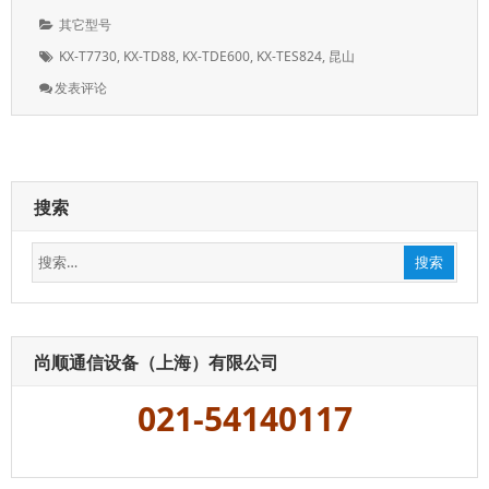
表
者：
分
其它型号
于：
类：
标
KX-T7730
,
KX-TD88
,
KX-TDE600
,
KX-TES824
,
昆山
签：
: 昆
发表评论
山
维
修
松
下
搜索
电
话
搜
交
搜索
换
索：
机，
江
苏
昆
尚顺通信设备（上海）有限公司
山
安
021-54140117
装
和
维
修