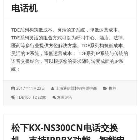
电话机
TDE系列构筑低成本、灵活的IP系统，降低运营成本。
TDE系列灵活的组合方式可以为呼叫中心、酒店、法律、
医药等多行业提供方位解决方案。TDE系列构筑低成本、
灵活的IP系统，降低运营成本； TDE系列IP系统与传统的
语音交换结合，可以根据您的要求随时转变成面的IP系
统；
发
作
分
2017年11月23日
上海通信器材销售维护商
推荐
表
者：
类：
标
: 松
TDE100
,
TDE200
发表评论
于：
签：
下
TDE200/TDE100
系
列
松下KX-NS300CN电话交换
IPPBX
电
话