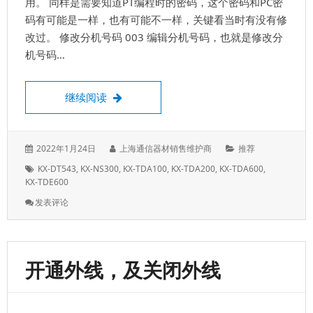
用。 同样是需要知道PT编程时的密码，这个密码和PC密
码有可能是一样，也有可能不一样，关键看当时有没有修
改过。 修改分机号码 003 编辑分机号码，也就是修改分
机号码…
松下KX-TDA话机编程，PT数字话机编程表
继续阅读
发
作
分
2022年1月24日
上海通信器材销售维护商
推荐
表
者：
类：
标
KX-DT543
,
KX-NS300
,
KX-TDA100
,
KX-TDA200
,
KX-TDA600
,
于：
签：
KX-TDE600
: 松
发表评论
下
KX-
TDA
话
开通外线，及关闭外线
机
编
程，
PT