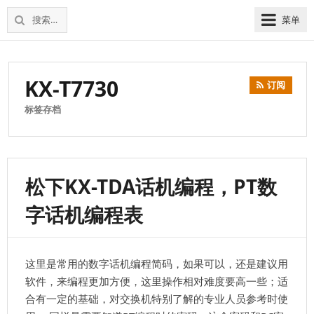
松
上
搜
菜单
下
海
索：
维
电
修
话
松
KX-T7730
交
订阅
下
换
电
标签存档
机
话
交
换
机
松下KX-TDA话机编程，PT数
字话机编程表
这里是常用的数字话机编程简码，如果可以，还是建议用
软件，来编程更加方便，这里操作相对难度要高一些；适
合有一定的基础，对交换机特别了解的专业人员参考时使