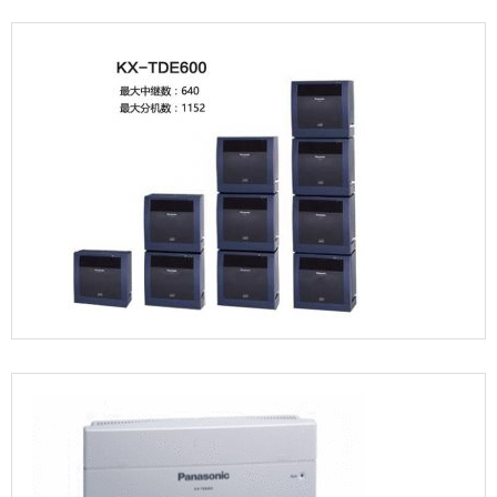
松
下
交
换
机