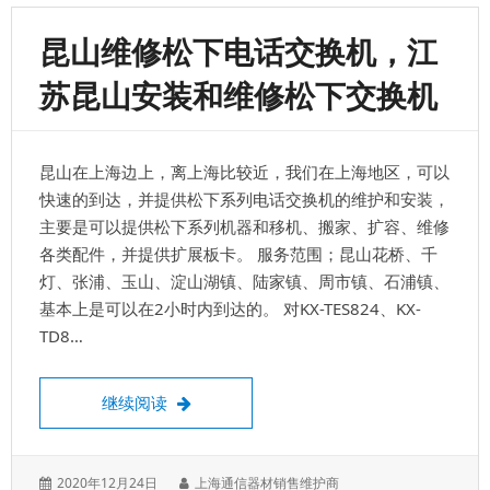
NS300CN
电
昆山维修松下电话交换机，江
话
交
苏昆山安装和维修松下交换机
换
机，
支
持
昆山在上海边上，离上海比较近，我们在上海地区，可以
IPPBX
功
快速的到达，并提供松下系列电话交换机的维护和安装，
能，
主要是可以提供松下系列机器和移机、搬家、扩容、维修
智
各类配件，并提供扩展板卡。 服务范围；昆山花桥、千
能
电
灯、张浦、玉山、淀山湖镇、陆家镇、周市镇、石浦镇、
话
基本上是可以在2小时内到达的。 对KX-TES824、KX-
交
TD8…
换
机
系
昆山维修松下电话交换机，江苏昆山安装和
继续阅读
统
发
作
2020年12月24日
上海通信器材销售维护商