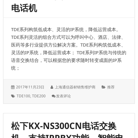
电话机
TDE系列构筑低成本、灵活的IP系统，降低运营成本。
TDE系列灵活的组合方式可以为呼叫中心、酒店、法律、
医药等多行业提供方位解决方案。TDE系列构筑低成本、
灵活的IP系统，降低运营成本； TDE系列IP系统与传统的
语音交换结合，可以根据您的要求随时转变成面的IP系
统；
发
作
分
2017年11月23日
上海通信器材销售维护商
推荐
表
者：
类：
标
: 松
TDE100
,
TDE200
发表评论
于：
签：
下
TDE200/TDE100
系
列
松下KX-NS300CN电话交换
IPPBX
电
话