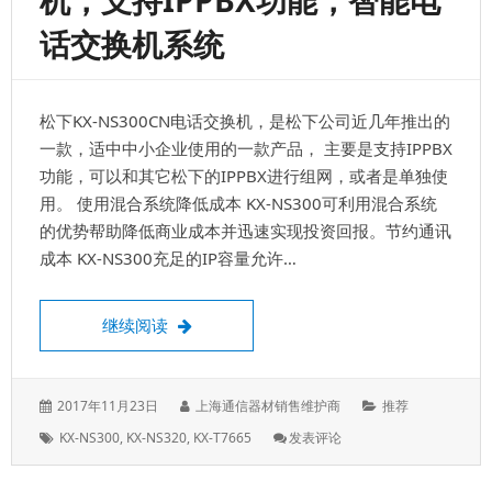
机，支持IPPBX功能，智能电
交
话交换机系统
换
机，
兼
容
松下KX-NS300CN电话交换机，是松下公司近几年推出的
SIP
电
一款，适中中小企业使用的一款产品， 主要是支持IPPBX
话
功能，可以和其它松下的IPPBX进行组网，或者是单独使
机
用。 使用混合系统降低成本 KX-NS300可利用混合系统
的优势帮助降低商业成本并迅速实现投资回报。节约通讯
成本 KX-NS300充足的IP容量允许…
松下KX-NS300CN电话交换机，支持IPP
继续阅读
发
作
分
2017年11月23日
上海通信器材销售维护商
推荐
表
者：
类：
标
: 松
KX-NS300
,
KX-NS320
,
KX-T7665
发表评论
于：
签：
下
KX-