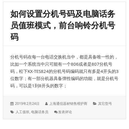
NS300CN
电
如何设置分机号码及电脑话务
话
交
员值班模式，前台响铃分机号
换
机，
码
支
持
IPPBX
功
分机号码在每一台电话交换机当中，都是具备唯一性的，
能，
智
比如一个系统当中只可能有一个806或者是807分机号
能
码，松下KX-TES824的分机号码编码就只有多是4开头的3
电
位数字；有一部分机器具备弹性编码的功能，就是分机号
话
交
码，可以是1到8开头的数字；
换
机
系
发
作
分
2019年2月24日
上海通信器材销售维护商
其它型号
统
表
者：
类：
标
: 如
人工值班
,
电脑话务员
发表评论
于：
签：
何
设
置