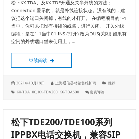
松下KX-TDA、及KX-TDE开通及关半外线的方法；
数
字
Connection 显示的，就是外线连接状态。没有线的，建
话
议把这个端口关闭掉，有线的才打开。 在编程项目的1-1
机
当中，你可以把没有接线的线路，进行关闭。 开关外线
编
编程；是在1-1当中01 INS (打开) 改为OUS(关闭) 如果有
程
表
空闲的外线端口暂未使用上，…
开通外线，及关闭外线
继续阅读
发
作
分
2021年10月18日
上海通信器材销售维护商
推荐
表
者：
类：
标
: 开
KX-TDA100
,
KX-TDA200
,
KX-TDA600
发表评论
于：
签：
通
外
线，
及
松下TDE200/TDE100系列
关
闭
IPPBX电话交换机，兼容SIP
外
线