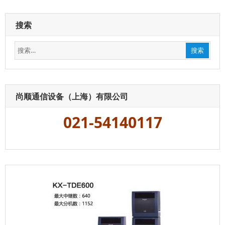
分
机
搜索
号
码
搜
及
搜索
电
索：
脑
话
务
员
尚顺通信设备（上海）有限公司
值
班
021-54140117
模
式，
前
台
响
铃
分
机
号
码