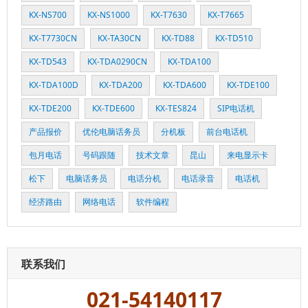
KX-NS700
KX-NS1000
KX-T7630
KX-T7665
KX-T7730CN
KX-TA30CN
KX-TD88
KX-TD510
KX-TD543
KX-TDA0290CN
KX-TDA100
KX-TDA100D
KX-TDA200
KX-TDA600
KX-TDE100
KX-TDE200
KX-TDE600
KX-TES824
SIP电话机
产品报价
优伦电脑话务员
分机板
前台电话机
包月电话
号码跟随
技术文章
昆山
来电显示卡
松下
电脑话务员
电话分机
电话录音
电话机
经济路由
网络电话
软件编程
联系我们
021-54140117