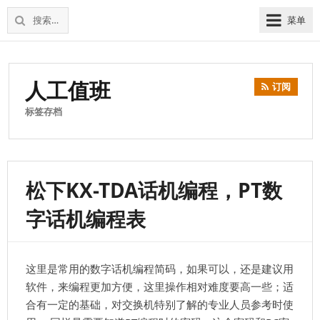
松
上
搜
菜单
下
海
索：
维
电
修
话
松
人工值班
交
订阅
下
换
电
标签存档
机
话
交
换
机
松下KX-TDA话机编程，PT数
字话机编程表
这里是常用的数字话机编程简码，如果可以，还是建议用
软件，来编程更加方便，这里操作相对难度要高一些；适
合有一定的基础，对交换机特别了解的专业人员参考时使