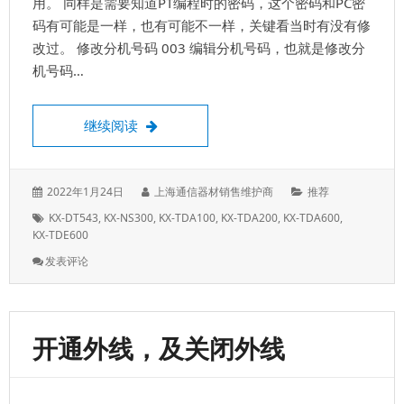
用。 同样是需要知道PT编程时的密码，这个密码和PC密
码有可能是一样，也有可能不一样，关键看当时有没有修
改过。 修改分机号码 003 编辑分机号码，也就是修改分
机号码…
松下KX-TDA话机编程，PT数字话机编程表
继续阅读
发
作
分
2022年1月24日
上海通信器材销售维护商
推荐
表
者：
类：
标
KX-DT543
,
KX-NS300
,
KX-TDA100
,
KX-TDA200
,
KX-TDA600
,
于：
签：
KX-TDE600
: 松
发表评论
下
KX-
TDA
话
开通外线，及关闭外线
机
编
程，
PT