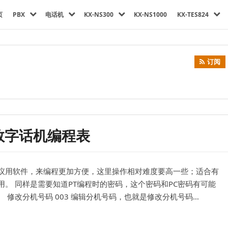
页
PBX
电话机
KX-NS300
KX-NS1000
KX-TES824
订阅
T数字话机编程表
议用软件，来编程更加方便，这里操作相对难度要高一些；适合有
。 同样是需要知道PT编程时的密码，这个密码和PC密码有可能
修改分机号码 003 编辑分机号码，也就是修改分机号码…
机编程表