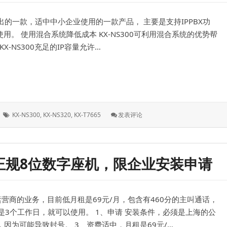
换
机，
推出的一款，适中中小企业使用的一款产品， 主要是支持IPPBX功
兼
容
用。 使用混合系统降低成本 KX-NS300可利用混合系统的优势帮
SIP
-NS300充足的IP容量允许…
电
话
机
支持IPPBX功能，智能电话交换机系统
标
: 松
KX-NS300
,
KX-NS320
,
KX-T7665
发表评论
签：
下
KX-
NS300CN
电
正规8位数字座机，限企业安装申请
话
交
换
机，
营商的业务，目前低月租是69元/月，包含有460分的主叫通话，
支
持
3个工作日，就可以使用。 1、申请 安装条件，必须是上海的公
IPPBX
因为可能导致封号。 3、资费适中，月租是69元/…