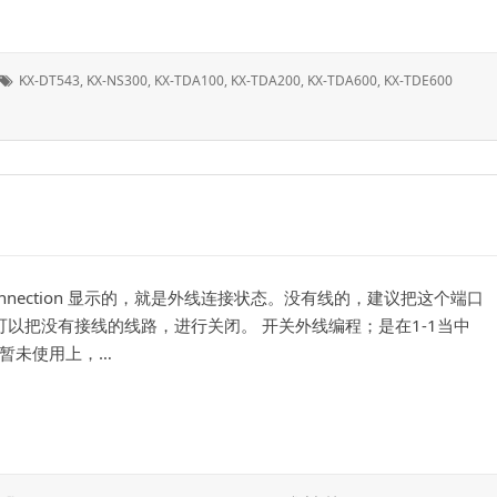
标
KX-DT543
,
KX-NS300
,
KX-TDA100
,
KX-TDA200
,
KX-TDA600
,
KX-TDE600
签：
Connection 显示的，就是外线连接状态。没有线的，建议把这个端口
可以把没有接线的线路，进行关闭。 开关外线编程；是在1-1当中
端口暂未使用上，…