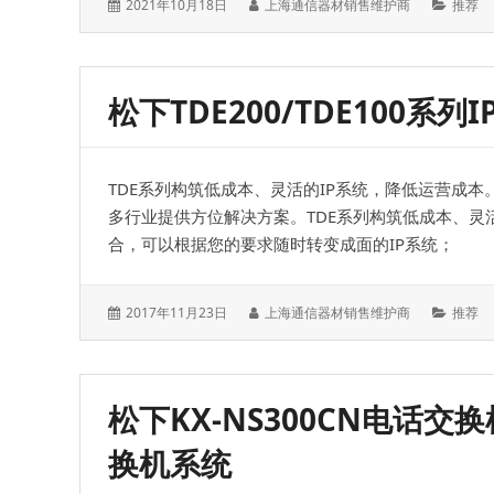
发
作
分
2021年10月18日
上海通信器材销售维护商
推荐
表
者：
类：
于：
松下TDE200/TDE100系
TDE系列构筑低成本、灵活的IP系统，降低运营成本
多行业提供方位解决方案。TDE系列构筑低成本、灵活
合，可以根据您的要求随时转变成面的IP系统；
发
作
分
2017年11月23日
上海通信器材销售维护商
推荐
表
者：
类：
于：
松下KX-NS300CN电话交
换机系统