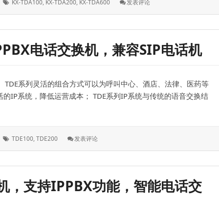
标
: 开
KX-TDA100
,
KX-TDA200
,
KX-TDA600
发表评论
签：
通
外
线，
及
列IPPBX电话交换机，兼容SIP电话机
关
闭
外
线
。 TDE系列灵活的组合方式可以为呼叫中心、酒店、法律、医药等
的IP系统，降低运营成本； TDE系列IP系统与传统的语音交换结
标
: 松
TDE100
,
TDE200
发表评论
签：
下
TDE200/TDE100
系
列
换机，支持IPPBX功能，智能电话交
IPPBX
电
话
交