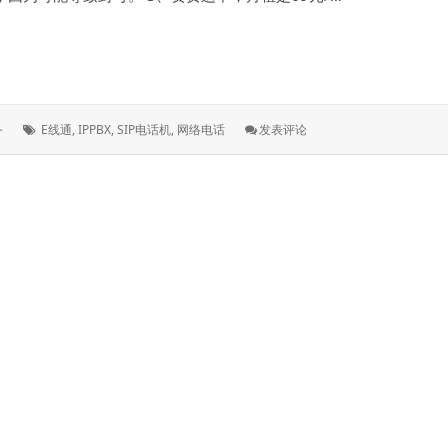
功
能，
智
位数字座机，限企业安装申请
能
电
话
交
标
: E
务
E线通
,
IPPBX
,
SIP电话机
,
网络电话
发表评论
换
签：
线
机
通-
系
上
统
海
网
络
电
话
申
请，
正
规
8
位
数
字