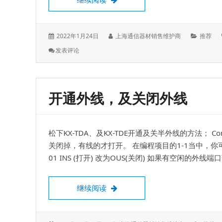
发
作
分
2022年1月24日
上海通信器材销售维护商
推荐
表
者：
类：
: 松
发表评论
于：
下
KX-
TDA
话
开通外线，及关闭外线
机
编
程，
PT
松下KX-TDA、及KX-TDE开通及关半外线的方法； 
数
字
关闭掉，有线的才打开。 在编程项目的1-1当中，你
话
01 INS (打开) 改为OUS(关闭) 如果有空闲的外线
机
编
程
开通外线，及关闭外线
继续阅读
表