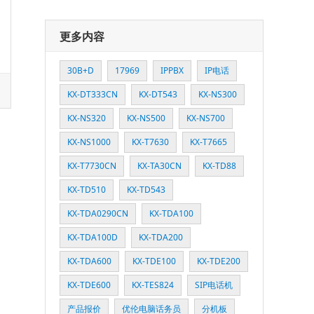
更多内容
30B+D
17969
IPPBX
IP电话
KX-DT333CN
KX-DT543
KX-NS300
KX-NS320
KX-NS500
KX-NS700
KX-NS1000
KX-T7630
KX-T7665
KX-T7730CN
KX-TA30CN
KX-TD88
KX-TD510
KX-TD543
KX-TDA0290CN
KX-TDA100
KX-TDA100D
KX-TDA200
KX-TDA600
KX-TDE100
KX-TDE200
KX-TDE600
KX-TES824
SIP电话机
产品报价
优伦电脑话务员
分机板