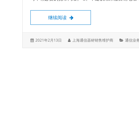
E线通-上海网络电话申请，正规8
继续阅读
发
作
分
2021年2月13日
上海通信器材销售维护商
通信业
表
者：
类：
于：