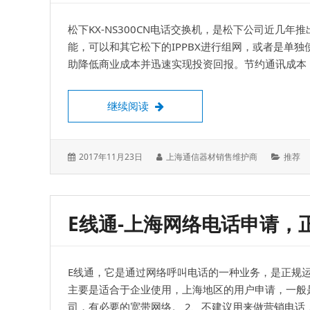
松下KX-NS300CN电话交换机，是松下公司近几年
能，可以和其它松下的IPPBX进行组网，或者是单独使
助降低商业成本并迅速实现投资回报。节约通讯成本 KX
松下KX-NS300CN电话交换机，
继续阅读
发
作
分
2017年11月23日
上海通信器材销售维护商
推荐
表
者：
类：
于：
E线通-上海网络电话申请，
E线通，它是通过网络呼叫电话的一种业务，是正规运
主要是适合于企业使用，上海地区的用户申请，一般是
司，有必要的宽带网络。 2、不建议用来做营销电话，