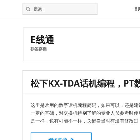
松
上
搜
首
下
海
索：
维
电
修
话
松
E线通
交
下
换
电
标签存档
机
话
交
换
机
松下KX-TDA话机编程，P
这里是常用的数字话机编程简码，如果可以，还是建
一定的基础，对交换机特别了解的专业人员参考时使用
是一样，也有可能不一样，关键看当时有没有修改过。 
松下KX-TDA话机编程，PT数字话
继续阅读