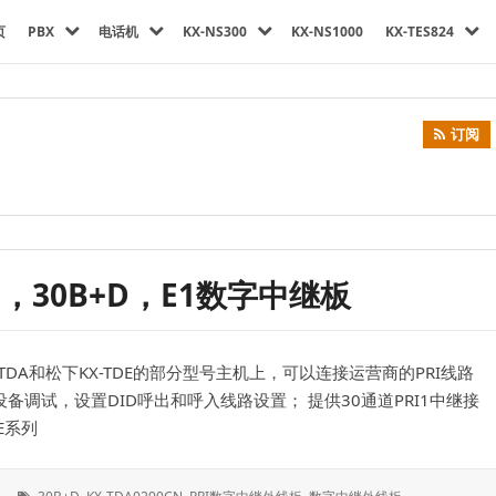
页
PBX
电话机
KX-NS300
KX-NS1000
KX-TES824
订阅
RI，30B+D，E1数字中继板
X-TDA和松下KX-TDE的部分型号主机上，可以连接运营商的PRI线路
备调试，设置DID呼出和呼入线路设置； 提供30通道PRI1中继接
DE系列
标