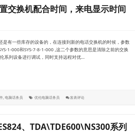
后，
员设置交换机配合时间，来电显示时间
没
有
来
电
显
示，
还是有一些库存的设备的，在连接到新的电话交换机的时候，参数
是
延
-000和SYS-7-8-1-000 ,这二个参数的意思是清除之前的交换
时
优伦系列设备进行调试，同时支持远程对优…
振
铃
没
交换机配合时间，来电显示时间调试
设
置
标
: 优
件
,
电脑话务员
优伦电脑话务员
发表评论
签：
伦
EVM8100
电
脑
24、TDA\TDE600\NS300系列
话
务