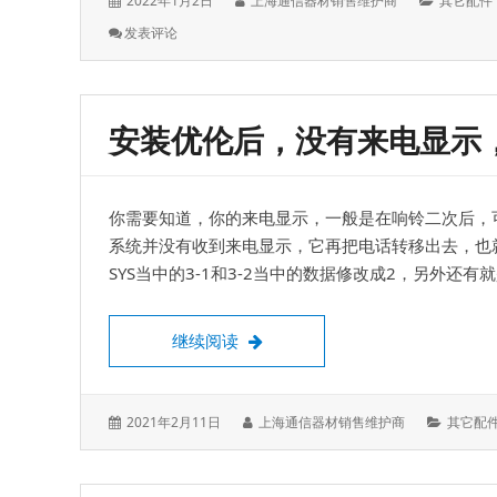
2022年1月2日
上海通信器材销售维护商
其它配件
表
者：
类：
: 松
发表评论
于：
下
KX-
TDA0290CJ
板，
安装优伦后，没有来电显示
PRI，
30B+D，
E1
数
你需要知道，你的来电显示，一般是在响铃二次后，
字
中
系统并没有收到来电显示，它再把电话转移出去，也
继
SYS当中的3-1和3-2当中的数据修改成2，另外还有就
板
安装优伦后，没有来电显示，是延
继续阅读
发
作
分
2021年2月11日
上海通信器材销售维护商
其它配
表
者：
类：
于：