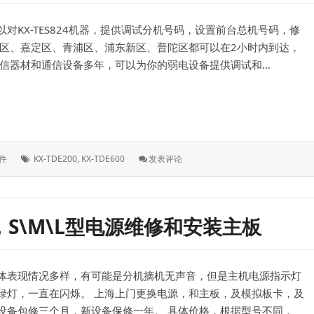
员
设
KX-TES824机器，提供调试分机号码，设置前台总机号码，修
置
交
行区、嘉定区、青浦区、浦东新区、普陀区都可以在2小时内到达，
换
通信器材和通信设备多年，可以为你的弱电设备提供调试和…
机
配
合
DA\TDE600\NS300系列
时
间，
来
电
标
: 维
件
KX-TDE200
,
KX-TDE600
发表评论
显
签：
护
示
松
时
下
间
电
调
源，S\M\L型电源维修和安装主板
话
试
交
换
机，
体表现情况多样，有可能是分机摘机无声音，但是主机电源指示灯
KX-
TES824、
绿灯，一直在闪烁。 上海上门更换电源，和主板，及模拟板卡，及
TDA\TDE600\NS300
设备包修三个月，新设备保修一年。 具体价格，根据型号不同，