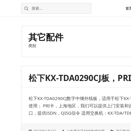
松
上
搜
首
下
海
索：
维
电
修
话
松
其它配件
交
下
换
电
类别
机
话
交
换
机
松下KX-TDA0290CJ板，P
松下KX-TDA0290CJ数字中继外线板，适用于松下K
使用； PRI卡，上海地区，我们可以提供上门安装和设
口，提供ISDN，QISG信令 适用交换机：KX-TDA/T
发
作
分