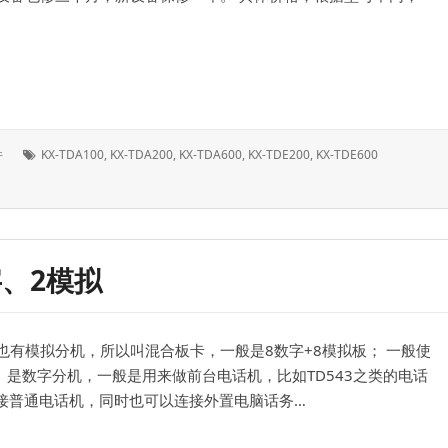
系
列
M\L型电源维修和安装主板
标
件
KX-TDA100
,
KX-TDA200
,
KX-TDA600
,
KX-TDE200
,
KX-TDE600
签：
、2模拟
有模拟分机，所以叫混合板卡，一般是8数字+8模拟板； 一般使
1 是数字分机，一般是用来做前台电话机，比如TD543之类的电话
以接普通电话机，同时也可以连接外置电脑话务…