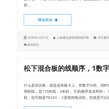
价…
松下KX-TDA\TDE系列电源，S\
继续阅读
发
作
分
2020年12月7日
上海通信器材销售维护商
其它配
表
者：
类：
: 松
发表评论
于：
下
KX-
TDA\TDE
系
松下混合板的线顺序，1数字
列
电
源，
S\M\L
什么是混合板，就是这块板卡上，有数字分机，同时也
型
电
用的线，是170的线，3米的； 它的顺序是这样的； 
源
机，也可能是TD333； 2是模拟电话机，也就是可
维
修