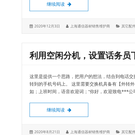
和
松下混合板的线顺序，1数字、2模
继续阅读
安
装
主
板
发
作
分
2020年12月3日
上海通信器材销售维护商
其它配
表
者：
类：
于：
利用空闲分机，设置话务员
这里是提供一个思路，把用户的想法，结合到电话交
转到的手机号码上。 这里需要交换机具备有【外转
如；上班时间，语音欢迎词；“你好，欢迎致电***
利用空闲分机，设置话务员下班后
继续阅读
发
作
分
2020年8月21日
上海通信器材销售维护商
其它配