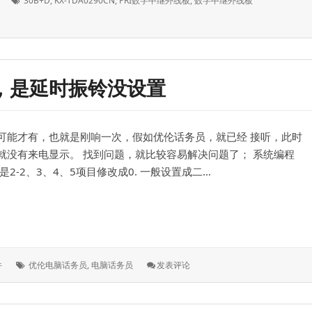
30B+D
,
KX-TDA0290CN
,
PRI数字中继外线板
,
数字中继外线板
签：
，是延时振铃没设置
可能才有，也就是刚响一次，假如优伦话务员，就已经 接听，此时
就没有来电显示。 找到问题，就比较容易解决问题了； 系统编程
是2-2、3、4、5项目修改成0. 一般设置成二…
时振铃没设置
标
: 安
件
优伦电脑话务员
,
电脑话务员
发表评论
签：
装
优
伦