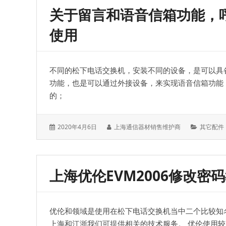
关于留言和语音信箱功能，
使用
不同的松下电话交换机，安装不同的设备，是可以具
功能，也是可以通过外接设备，来实现语音信箱功能
的；
发
作
分
2020年4月6日
上海通信器材销售维护商
其它配件
表
者：
类：
于：
上海优伦EVM2006修改密
优伦和领域是使用在松下电话交换机当中二个比较知
上海和江浙我们可提供相关的技术服务。 优伦使用较