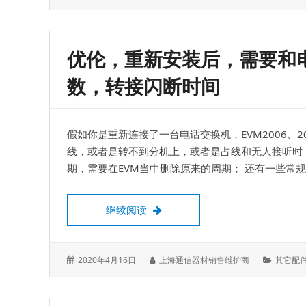
表
者：
类：
于：
优伦，重新安装后，需要和
数，转接闪断时间
假如你是重新连接了一台电话交换机，EVM2006、
线，或者是转不到分机上，或者是占线和无人接听时
期，需要在EVM当中删除原来的周期； 还有一些常
优伦，重新安装后，需要和电话交
继续阅读
发
作
分
2020年4月16日
上海通信器材销售维护商
其它配
表
者：
类：
于：