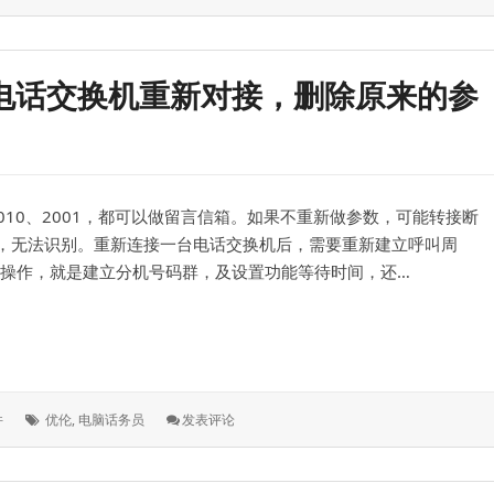
签：
用
空
闲
分
电话交换机重新对接，删除原来的参
机，
设
置
话
务
员
2010、2001，都可以做留言信箱。如果不重新做参数，可能转接断
下
班
，无法识别。重新连接一台电话交换机后，需要重新建立呼叫周
后，
规操作，就是建立分机号码群，及设置功能等待时间，还…
转
手
机
换机重新对接，删除原来的参数，转接闪断时间
上
标
: 优
件
优伦
,
电脑话务员
发表评论
签：
伦，
重
新