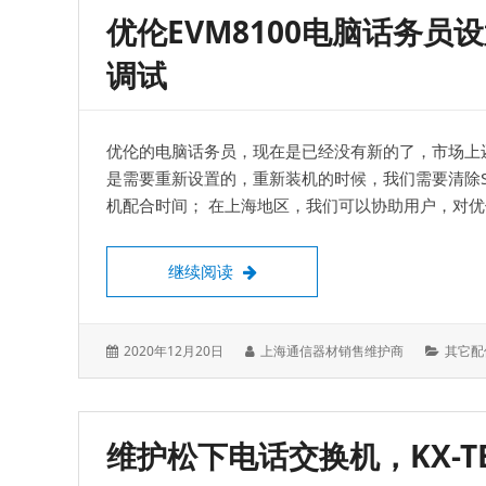
优伦EVM8100电脑话务
调试
优伦的电脑话务员，现在是已经没有新的了，市场上
是需要重新设置的，重新装机的时候，我们需要清除SYS-1
机配合时间； 在上海地区，我们可以协助用户，对
优伦EVM8100电脑话务员设置
继续阅读
发
作
分
2020年12月20日
上海通信器材销售维护商
其它配
表
者：
类：
于：
维护松下电话交换机，KX-TES8