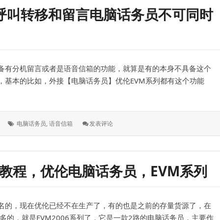
安
呼叫转移和留言电脑话务员不可同时
装
后，
需
要
和
电
备有分机留言或者是语音信箱的功能，就算是有的本身不具备这个
话
交
，基本的比如，外接【电脑话务员】优伦EVM系列都有这个功能
换
机
重
新
标
: 关
电脑话务员
,
语音信箱
发表评论
对
签：
于
接，
留
删
言
除
和
原
码教程，优伦电脑话务员，EVM系列
语
来
音
的
信
参
箱
数，
名的，现在优伦已经不在生产了，有的也是之前的存量货源了，在
功
转
能，
多的，就是EVM2006系列了，它是一款2路的电脑话务员，主要作
接