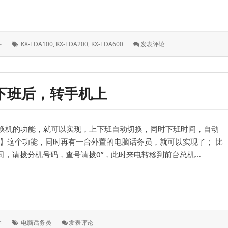
拟
标
: 松
件
KX-TDA100
,
KX-TDA200
,
KX-TDA600
发表评论
签：
下
混
合
板
下班后，转手机上
的
线
顺
序，
换机的功能，就可以实现，上下班自动切换，同时下班时间，自动
1
数
外】这个功能，同时再有一台外置的电脑话务员，就可以实现了； 比
字、
公司，请拨分机号码，查号请拨0”，此时来电转移到前台总机…
2
模
拟
，转手机上
标
: 利
件
电脑话务员
发表评论